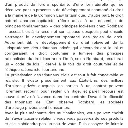
d'un produit de l'ordre spontané, d'une loi naturelle qui se
découvre par un processus de développement spontané du droit
à la manière de la Common Law britannique. D'autre
part, le droit
naturel anarcho-capitaliste réfère aussi à un ensemble de
principes fondamentaux – des principes lockéens chez Rothbard
– accessibles à la raison et sur la base desquels peut ensuite
s'arranger le développement spontané des règles de droit.
Autrement dit, le développement du droit relèverait de la
jurisprudence des tribunaux privés qui découvriraient la loi et
corrigeraient le droit coutumier à lumière des principes
rationalistes du droit libertarien. De là, selon Rothbard, résulterait
un « code de lois » dérivé à la fois du droit coutumier et de
l'éthique rationaliste libertarienne.
La privatisation des tribunaux civils est tout à fait concevable et
réaliste. Il existe présentement aux États-Unis des milliers
d'arbitres privés auxquels les parties à un contrat peuvent
librement recourir pour régler un litige, et pareil recours est
souvent prévu à l'avance dans les contrats. Devant l'inefficacité
des tribunaux de l'État, observe Rothbard, les sociétés
d'arbitrage privées sont florissantes.
Avec la plus méchante des multinationales, vous pouvez choisir
de n'avoir aucune relation : vous vous passerez de ses produits
et elle n'obtiendra pas un sou de vous. Puis essayez de faire la