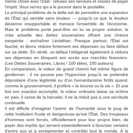
même chose avec l'État : refusez ses services et cessez de payer
l'impôt. Vous verrez qui a le pouvoir dans le poulailler.
Le principal problème de la dette est de permettre une expansion
de l'État qui semble sans douleur — jusqu'à ce que la douleur
devienne insupportable et menace l'ensemble de l'économie.
Mais le problème porte peut-être en lui sa propre solution, la
crise actuelle des dettes souveraines offrant une chance
inespérée : enchaîner Léviathan. Presque partout, l'État est
fauché, et devra réduire fortement ses dépenses ou faire défaut
sur sa dette. En vérité, un défaut l'obligerait également à réduire
ses dépenses en bloquant son accès aux marchés financiers.
(Les Dettes Souveraines, Libres ! 100 idées, 100 auteurs)
En comparaison, le voleur de grand chemin fait même figure de
gentleman : il ne pousse pas l'hypocrisie jusqu'à se prétendre
dépositaire d'une légitimité ou d'un humanitarisme fictifs quand,
comme le gouvernement, il profère « la bourse ou la vie ». Et une
fois son exaction accomplie, le voleur ordinaire laisse sa victime
en paix, il cesse de la harceler, il ne la réduit pas à une servitude
continuelle.
Il est difficile d’imaginer l’avenir de l’humanité sous le joug de
cette institution fruste et dangereuse qu’est l’État. Des troupeaux
d’hommes sont forcés, officiellement pour leur propre bien, de
payer des impôts qui servent essentiellement à favoriser certains
d’entre eux et à enrégimenter et contrôler tout le monde. À la