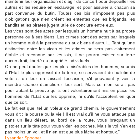
maintenir leur organisation et d'agir de concert pour dépouiller les
autres et les réduire en esclavage, et pour assurer à chacun sa
part convenue du butin. Toutes ces lois n'imposent pas plus
d'obligations que n'en créent les ententes que les brigands, les
bandits et les pirates jugent utile de conclure entre eux.
Les vices sont des actes par lesquels un homme nuit à sa propre
personne ou à ses biens. Les crimes sont des actes par lesquels
un homme nuit à la personne ou aux biens d’autrui... Tant qu’une
distinction entre les vices et les crimes ne sera pas clairement
établie et reconnue par les lois, il ne pourra exister sur terre
aucun droit, liberté ou propriété individuels.
On ne peut douter que les plus misérables des hommes, soumis
à l'Etat le plus oppressif de la terre, se serviraient du bulletin de
vote si on leur en laissait l'occasion, s'il pouvaient y voir la
moindre chance d'améliorer leur sort. Mais ce n'en serait pas
pour autant la preuve qu'ils ont volontairement mis en place les
hommes de l'Etat qui les opprime, ni qu'ils l'acceptent en quoi
que ce soit.
Le fait est que, tel un voleur de grand chemin, le gouvernement
vous dit : la bourse ou la vie ! Il est vrai qu'il ne vous attaque pas
dans un lieu désert, au bord de la route, vous braquant un
pistolet sur la tête pour vous vider les poches. Mais le vol n'en est
pas moins un vol, et il n'en est que plus lâche et honteux."
Lysander Spooner