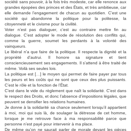
société sans pouvoir, à la fois très modeste, car elle renonce aux
grandes épopées des princes et des États, et très ambitieuse, car
elle demande l’engagement de chacun au quotidien. C’est une
société qui abandonne la politique pour la politesse, la
citoyenneté et le civisme pour la civilité.
Voter n’est pas dialoguer, c’est au contraire mettre fin au
dialogue. C’est adopter le mode de résolution des conflits qui,
comme la guerre, soumet les perdants à la volonté des
vainqueurs.
Le libéral n'a que faire de la politique. Il respecte la dignité et la
propriété d'autrui. Il honore sa signature et tient
consciencieusement ses engagements. Il s'attend à être traité de
même. Voilà ses seules lois.
La politique est […] le moyen qui permet de faire payer par tous
les peurs et les coûts qui ne sont que ceux des plus puissants.
C’est le rôle et la fonction de l’État.
C’est dans le vide du règlement que naît la solidarité. C’est dans
le respect des Droits, et donc l’absence d’impositions légales, que
peuvent se densifier les relations humaines.
Je donne à la solidarité sa chance seulement lorsqu’il appartient
à moi, moi qui suis là, de soulager la détresse de cet homme,
lorsque je me retrouve face à ma responsabilité parce que
personne n’est payé pour intervenir à ma place.
De même qu'on ne saurait parler de morale devant les pièces