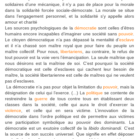
solidaires d'une mécani­que, il n'y a pas de place pour la morale
dans la solidarité forcée sociale-démocrate. La morale se situe
dans l'engagement personnel, et la solidarité s'y appelle alors
amour et charité
Les sources psychologiques de la
démocratie
sont celles d’êtres
humains encore incapables d’imaginer une société sans
pouvoir
.
Le citoyen démocratique n’a pas dépassé la mentalité d’
esclave
et il n’a chassé son maître royal que pour faire du peuple un
maître collectif. Pour nous,
libertariens
, au contraire, le refus de
tout pouvoir est la voie vers l’émancipation. La seule maîtrise que
nous désirons est la maîtrise de soi. C’est pourquoi la société
démocratique est celle d’esclaves qui cachent leur besoin de
maître, la société libertarienne est celle de maîtres qui ne veulent
pas d’esclaves.
La démocratie n’a pas pour objet la limitation du
pouvoir
, mais la
désignation de celui qui l’exerce. (...) La
politique
se contente de
restreindre la
guerre
de tous contre tous en établissant deux
classes dans la société, celle qui aura le droit d’exercer la
violence
, et celle qui en sera victime. L’innovation de la
démocratie dans l’ordre politique est de permettre aux victimes
une participation symbolique au pouvoir des dominants. La
démocratie est un exutoire collectif de la
libido dominandi
. C’est
la source de son succès universel. Que signifie en effet déposer