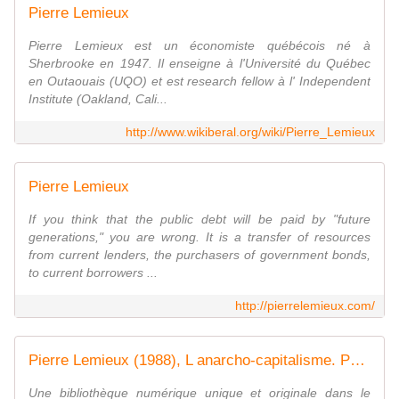
Pierre Lemieux
Pierre Lemieux est un économiste québécois né à
Sherbrooke en 1947. Il enseigne à l'Université du Québec
en Outaouais (UQO) et est research fellow à l' Independent
Institute (Oakland, Cali...
http://www.wikiberal.org/wiki/Pierre_Lemieux
Pierre Lemieux
If you think that the public debt will be paid by "future
generations," you are wrong. It is a transfer of resources
from current lenders, the purchasers of government bonds,
to current borrowers ...
http://pierrelemieux.com/
Pierre Lemieux (1988), L anarcho-capitalisme. Paris: Les Presses Universitaires de France, 1988, 126 pp. Collection: Que sais-je?, no 2406.
Une bibliothèque numérique unique et originale dans le