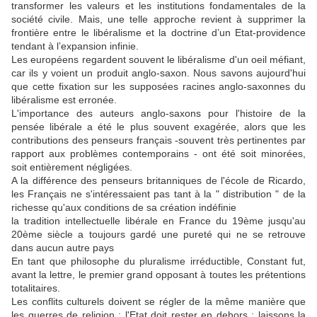
transformer les valeurs et les institutions fondamentales de la
société civile. Mais, une telle approche revient à supprimer la
frontière entre le libéralisme et la doctrine d’un Etat-providence
tendant à l’expansion infinie.
Les européens regardent souvent le libéralisme d'un oeil méfiant,
car ils y voient un produit anglo-saxon. Nous savons aujourd'hui
que cette fixation sur les supposées racines anglo-saxonnes du
libéralisme est erronée.
L'importance des auteurs anglo-saxons pour l'histoire de la
pensée libérale a été le plus souvent exagérée, alors que les
contributions des penseurs français -souvent très pertinentes par
rapport aux problèmes contemporains - ont été soit minorées,
soit entièrement négligées.
A la différence des penseurs britanniques de l'école de Ricardo,
les Français ne s'intéressaient pas tant à la " distribution " de la
richesse qu'aux conditions de sa création indéfinie
la tradition intellectuelle libérale en France du 19ème jusqu'au
20ème siècle a toujours gardé une pureté qui ne se retrouve
dans aucun autre pays
En tant que philosophe du pluralisme irréductible, Constant fut,
avant la lettre, le premier grand opposant à toutes les prétentions
totalitaires.
Les conflits culturels doivent se régler de la même manière que
les guerres de religion : l'Etat doit rester en dehors ; laissons la