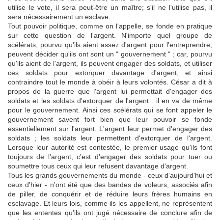
utilise le vote, il sera peut-être un maître; s'il ne l'utilise pas, il
sera nécessairement un esclave.
Tout pouvoir politique, comme on l'appelle, se fonde en pratique
sur cette question de l'argent. N'importe quel groupe de
scélérats, pourvu qu'ils aient assez d'argent pour l'entreprendre,
peuvent décider qu'ils ont sont un " gouvernement " ; car, pourvu
qu'ils aient de l'argent, ils peuvent engager des soldats, et utiliser
ces soldats pour extorquer davantage d'argent, et ainsi
contraindre tout le monde à obéir à leurs volontés. César a dit à
propos de la guerre que l'argent lui permettait d'engager des
soldats et les soldats d'extorquer de l'argent : il en va de même
pour le gouvernement. Ainsi ces scélérats qui se font appeler le
gouvernement savent fort bien que leur pouvoir se fonde
essentiellement sur l'argent. L'argent leur permet d'engager des
soldats ; les soldats leur permettent d'extorquer de l'argent.
Lorsque leur autorité est contestée, le premier usage qu'ils font
toujours de l'argent, c'est d'engager des soldats pour tuer ou
soumettre tous ceux qui leur refusent davantage d'argent.
Tous les grands gouvernements du monde - ceux d'aujourd'hui et
ceux d'hier - n'ont été que des bandes de voleurs, associés afin
de piller, de conquérir et de réduire leurs frères humains en
esclavage. Et leurs lois, comme ils les appellent, ne représentent
que les ententes qu'ils ont jugé nécessaire de conclure afin de