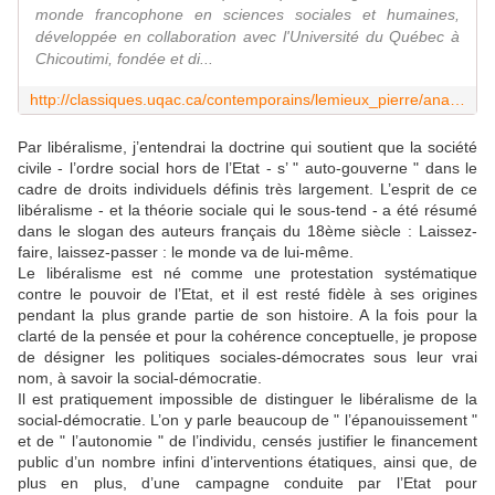
monde francophone en sciences sociales et humaines,
développée en collaboration avec l'Université du Québec à
Chicoutimi, fondée et di...
http://classiques.uqac.ca/contemporains/lemieux_pierre/anarcho_capitalisme/anarcho_capitalisme.html
Par libéralisme, j’entendrai la doctrine qui soutient que la société
civile - l’ordre social hors de l’Etat - s’ " auto-gouverne " dans le
cadre de droits individuels définis très largement. L’esprit de ce
libéralisme - et la théorie social
e qui le sous-tend - a été résumé
dans le slogan des auteurs français du 18ème siècle : Laissez-
faire, laissez-passer : le monde va de lui-même.
Le libéralisme est né comme une protestation systématique
contre le pouvoir de l’Etat, et il est resté fidèle à ses origines
pendant la plus grande partie de son histoire. A la fois pour la
clarté de la pensée et pour la cohérence conceptuelle, je propose
de désigner les politiques sociales-démocrates sous leur vrai
nom, à savoir la social-démocratie.
Il est pratiquement impossible de distinguer le libéralisme de la
social-démocratie. L’on y parle beaucoup de " l’épanouissement "
et de " l’autonomie " de l’individu, censés justifier le financement
public d’un nombre infini d’interventions étatiques, ainsi que, de
plus en plus, d’une campagne conduite par l’Etat pour