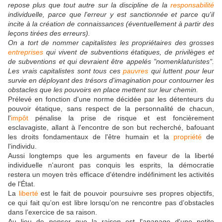
repose plus que tout autre ­sur la discipline de la
responsabilité
individuelle, parce que l'erreur y est sanctionnée et parce qu'il
incite à la création de connaissances (éventuellement à partir des
leçons tirées des erreurs).
On a tort de nommer capitalistes les propriétaires des grosses
entreprises
qui vivent de subventions étatiques, de privilèges et
de subventions et qui devraient être appelés "nomenklaturistes".
Les vrais capitalistes sont tous ces
pauvres
qui luttent pour leur
survie en déployant des trésors d'imagination pour contourner les
obstacles que les pouvoirs en place mettent sur leur chemin.
Prélevé en fonction d'une norme décidée par les détenteurs du
pouvoir étatique, sans respect de la personnalité de chacun,
l'
impôt
pénalise la prise de risque et est foncièrement
esclavagiste, allant à l'encontre de son but recherché, bafouant
les droits fondamentaux de l'être humain et la
propriété
de
l'individu.
Aussi longtemps que les arguments en faveur de la liberté
individuelle n'auront pas conquis les esprits, la démocratie
restera un moyen très efficace d'étendre indéfiniment les activités
de l'État.
La
liberté
est le fait de pouvoir poursuivre ses propres objectifs,
ce qui fait qu’on est libre lorsqu’on ne rencontre pas d’obstacles
dans l’exercice de sa raison.
Au lieu de penser que la raison est l'apanage d'une petite