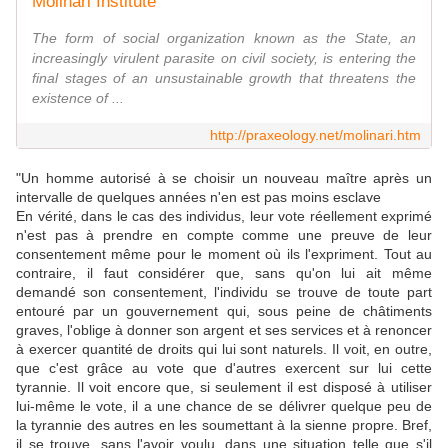
Molinari Institute
The form of social organization known as the State, an
increasingly virulent parasite on civil society, is entering the
final stages of an unsustainable growth that threatens the
existence of ...
http://praxeology.net/molinari.htm
"Un homme autorisé à se choisir un nouveau maître après un
intervalle de quelques années n'en est pas moins esclave
En vérité, dans le cas des individus, leur vote réellement exprimé
n'est pas à prendre en compte comme une preuve de leur
c
onsentement même pour le moment où ils l'expriment. Tout au
contraire, il faut considérer que, sans qu'on lui ait même
demandé son consentement, l'individu se trouve de toute part
entouré par un gouvernement qui, sous peine de châtiments
graves, l'oblige à donner son argent et ses services et à renoncer
à exercer quantité de droits qui lui sont naturels. Il voit, en outre,
que c'est grâce au vote que d'autres exercent sur lui cette
tyrannie. Il voit encore que, si seulement il est disposé à utiliser
lui-même le vote, il a une chance de se délivrer quelque peu de
la tyrannie des autres en les soumettant à la sienne propre. Bref,
il se trouve, sans l'avoir voulu, dans une situation telle que s'il