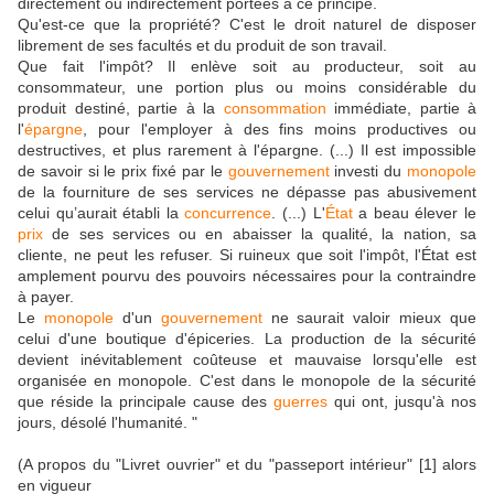
directement ou indirectement portées à ce principe.
Qu'est-ce que la propriété? C'est le droit naturel de disposer
librement de ses facultés et du produit de son travail.
Que fait l'impôt? Il enlève soit au producteur, soit au
consommateur, une portion plus ou moins considérable du
produit destiné, partie à la
consommation
immédiate, partie à
l'
épargne
, pour l'employer à des fins moins productives ou
destructives, et plus rarement à l'épargne. (...) Il est impossible
de savoir si le prix fixé par le
gouvernement
investi du
monopole
de la fourniture de ses services ne dépasse pas abusivement
celui qu’aurait établi la
concurrence
. (...) L'
État
a beau élever le
prix
de ses services ou en abaisser la qualité, la nation, sa
cliente, ne peut les refuser. Si ruineux que soit l'impôt, l'État est
amplement pourvu des pouvoirs nécessaires pour la contraindre
à payer.
Le
monopole
d'un
gouvernement
ne saurait valoir mieux que
celui d'une boutique d'épiceries. La production de la sécurité
devient inévitablement coûteuse et mauvaise lorsqu'elle est
organisée en monopole. C'est dans le monopole de la sécurité
que réside la principale cause des
guerres
qui ont, jusqu'à nos
jours, désolé l'humanité.
"
(A propos du "Livret ouvrier" et du "passeport intérieur" [1] alors
en vigueur