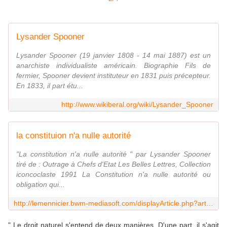
Lysander Spooner
Lysander Spooner (19 janvier 1808 - 14 mai 1887) est un
anarchiste individualiste américain. Biographie Fils de
fermier, Spooner devient instituteur en 1831 puis précepteur.
En 1833, il part étu...
http://www.wikiberal.org/wiki/Lysander_Spooner
la constituion n'a nulle autorité
"La constitution n'a nulle autorité " par Lysander Spooner
tiré de : Outrage à Chefs d'Etat Les Belles Lettres, Collection
iconcoclaste 1991 La Constitution n'a nulle autorité ou
obligation qui...
http://lemennicier.bwm-mediasoft.com/displayArticle.php?articleId=153&limba=fr
" Le droit naturel s'entend de deux manières. D'une part, il s'agit