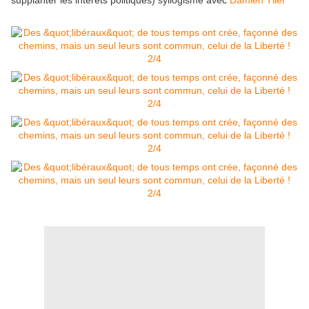
supplanter les intérêts politiques) syllogisme avec
Damien Tlier