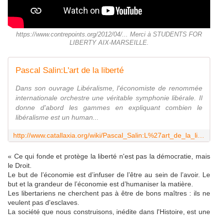
https://www.contrepoints.org/2012/04/... Merci à STUDENTS FOR
LIBERTY AIX-MARSEILLE.
Pascal Salin:L'art de la liberté
Dans son ouvrage Libéralisme, l'économiste de renommée
internationale orchestre une véritable symphonie libérale. Il
donne d'abord les gammes en expliquant combien le
libéralisme est un human...
http://www.catallaxia.org/wiki/Pascal_Salin:L%27art_de_la_libert%C3%A9
« Ce qui fonde et protège la liberté n'est pas la démocratie, mais
le Droit.
Le but de l’économie est d’infuser de l’être au sein de l’avoir. Le
but et la grandeur de l’économie est d’humaniser la matière.
Les libertariens ne cherchent pas
à être de bons maîtres : ils ne
veulent pas d'esclaves.
La société que nous construisons, inédite dans l'Histoire, est une