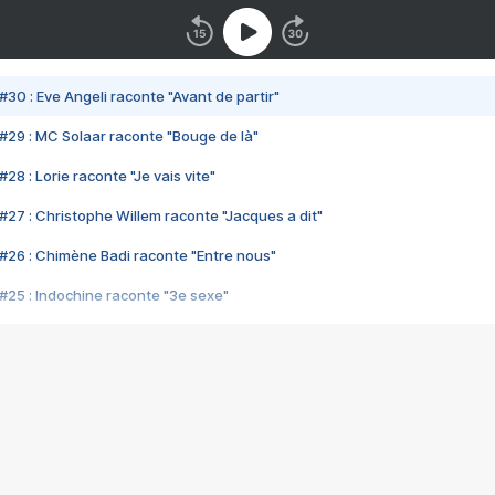
#30 : Eve Angeli raconte "Avant de partir"
#29 : MC Solaar raconte "Bouge de là"
28 : Lorie raconte "Je vais vite"
#27 : Christophe Willem raconte "Jacques a dit"
#26 : Chimène Badi raconte "Entre nous"
#25 : Indochine raconte "3e sexe"
#24 : Zaho raconte "C'est chelou"
#23 : Patrick Bruel raconte "Au café des délices"
#22 : Kyo raconte "Le chemin"
#21 : Nolwenn Leroy raconte "Cassé"
#20 : Patrick Hernandez raconte "Born to be alive"