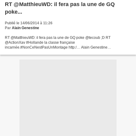
RT @MatthieuWD: il fera pas la une de GQ
poke...
Publié le 14/06/2014 à 11:26
Par
Alain Genestine
RT @MatthieuWD: il fera pas la une de GQ poke @tecoub ;D RT
@ActionXav #Hollande la classe française
incarnée.#NonCeNestPasUnMontage http:/… Alain Genestine
(@lumieresliberte) June 14, 2014