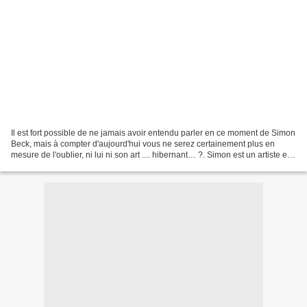
Il est fort possible de ne jamais avoir entendu parler en ce moment de Simon
Beck, mais à compter d'aujourd'hui vous ne serez certainement plus en
mesure de l'oublier, ni lui ni son art .... hibernant… ?. Simon est un artiste et
ses créations sont connues...