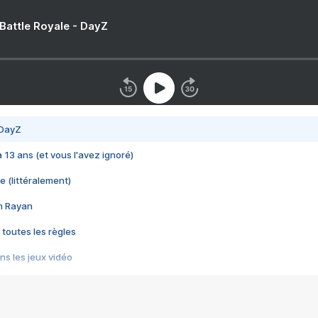
 Battle Royale - DayZ
 DayZ
 a 13 ans (et vous l'avez ignoré)
e (littéralement)
im Rayan
 toutes les règles
s les jeux vidéo
us choquant de Rockstar ? - Le scandale BULLY
e plus moche de Steam