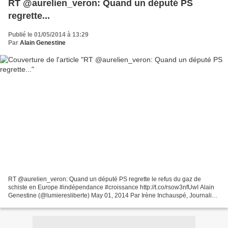
RT @aurelien_veron: Quand un député PS
regrette...
Publié le 01/05/2014 à 13:29
Par
Alain Genestine
RT @aurelien_veron: Quand un député PS regrette le refus du gaz de
schiste en Europe #indépendance #croissance http://t.co/rsow3nfUwI Alain
Genestine (@lumieresliberte) May 01, 2014 Par Irène Inchauspé, Journaliste
Les faits - Selon le député, qui doit...