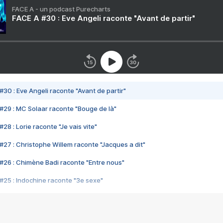
FACE A - un podcast Purecharts
FACE A #30 : Eve Angeli raconte "Avant de partir"
#30 : Eve Angeli raconte "Avant de partir"
#29 : MC Solaar raconte "Bouge de là"
28 : Lorie raconte "Je vais vite"
#27 : Christophe Willem raconte "Jacques a dit"
#26 : Chimène Badi raconte "Entre nous"
#25 : Indochine raconte "3e sexe"
#24 : Zaho raconte "C'est chelou"
#23 : Patrick Bruel raconte "Au café des délices"