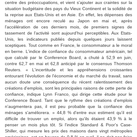
centre des préoccupations, et vient s'ajouter aux craintes sur la
situation budgétaire des pays du Vieux Continent et la solidité de
la reprise aux Etats-Unis et en Asie. En effet, les dépenses des
ménages ont encore reculé au Japon en mai et, après
l'accélération de ces derniers mois, de premiers signes de
tassement de l'activité sont aujourd'hui perceptibles. Aux Etats-
Unis, les indicateurs publiés depuis quelques jours laissent
sceptiques. Tout comme en France, le consommateur a le moral
en berne. L'indice de confiance du consommateur américain, tel
que calculé par le Conference Board, a chuté à 52,9 en juin,
contre 62,7 en mai et 62,8 anticipé par le consensus Thomson
Reuters. « L'incertitude et les appréhensions croissantes
entourant l'évolution de l'économie et du marché du travail, sans
aucun doute une conséquence du récent ralentissement des
créations d'emplois, sont les principales raisons de cette perte de
confiance, indique Lynn Franco, qui dirige cette étude pour le
Conference Board. Tant que le rythme des créations d'emplois
n'augmentera pas, il est peu probable que la confiance des
ménages s'améliorera. » 44,8 % d'entre eux estiment qu'il est
difficile de trouver un emploi, alors qu'ils étaient 43,9 % à le
penser un mois plus tôt. Si l'indice Standard & Poor's Case-
Shiller, qui mesure les prix des maisons dans vingt métropoles