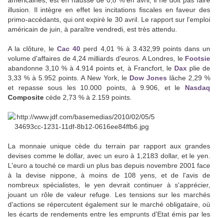
américaines, est en hausse de 0,8 % en avril, il ne doit pas faire
illusion. Il intègre en effet les incitations fiscales en faveur des
primo-accédants, qui ont expiré le 30 avril. Le rapport sur l'emploi
américain de juin, à paraître vendredi, est très attendu.
A la clôture, le
Cac 40
perd 4,01 % à 3.432,99 points dans un
volume d'affaires de 4,24 milliards d'euros. A Londres, le
Footsie
abandonne 3,10 % à 4.914 points et, à Francfort, le
Dax
plie de
3,33 % à 5.952 points. A New York, le
Dow Jones
lâche 2,29 %
et repasse sous les 10.000 points, à 9.906, et le
Nasdaq
Composite
cède 2,73 % à 2.159 points.
La monnaie unique cède du terrain par rapport aux grandes
devises comme le dollar, avec un euro à 1,2183 dollar, et le yen.
L'euro a touché ce mardi un plus bas depuis novembre 2001 face
à la devise nippone, à moins de 108 yens, et de l'avis de
nombreux spécialistes, le yen devrait continuer à s'apprécier,
jouant un rôle de valeur refuge. Les tensions sur les marchés
d'actions se répercutent également sur le marché obligataire, où
les écarts de rendements entre les emprunts d'Etat émis par les