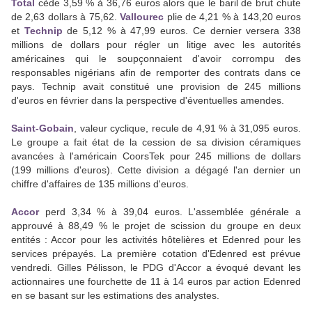
Total
cède 3,59 % à 36,76 euros alors que le baril de brut chute
de 2,63 dollars à 75,62.
Vallourec
plie de 4,21 % à 143,20 euros
et
Technip
de 5,12 % à 47,99 euros. Ce dernier versera 338
millions de dollars pour régler un litige avec les autorités
américaines qui le soupçonnaient d'avoir corrompu des
responsables nigérians afin de remporter des contrats dans ce
pays. Technip avait constitué une provision de 245 millions
d'euros en février dans la perspective d'éventuelles amendes.
Saint-Gobain
, valeur cyclique, recule de 4,91 % à 31,095 euros.
Le groupe a fait état de la cession de sa division céramiques
avancées à l'américain CoorsTek pour 245 millions de dollars
(199 millions d'euros). Cette division a dégagé l'an dernier un
chiffre d'affaires de 135 millions d'euros.
Accor
perd 3,34 % à 39,04 euros. L'assemblée générale a
approuvé à 88,49 % le projet de scission du groupe en deux
entités : Accor pour les activités hôtelières et Edenred pour les
services prépayés. La première cotation d'Edenred est prévue
vendredi. Gilles Pélisson, le PDG d'Accor a évoqué devant les
actionnaires une fourchette de 11 à 14 euros par action Edenred
en se basant sur les estimations des analystes.