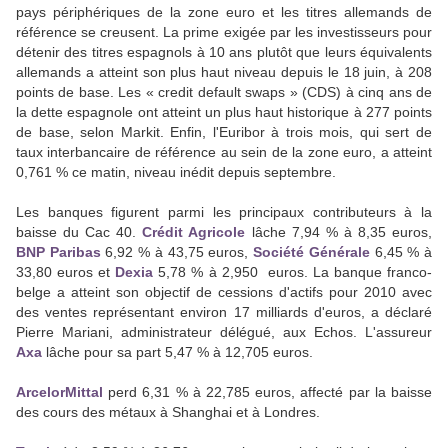
pays périphériques de la zone euro et les titres allemands de
référence se creusent. La prime exigée par les investisseurs pour
détenir des titres espagnols à 10 ans plutôt que leurs équivalents
allemands a atteint son plus haut niveau depuis le 18 juin, à 208
points de base. Les « credit default swaps » (CDS) à cinq ans de
la dette espagnole ont atteint un plus haut historique à 277 points
de base, selon Markit. Enfin, l'Euribor à trois mois, qui sert de
taux interbancaire de référence au sein de la zone euro, a atteint
0,761 % ce matin, niveau inédit depuis septembre.
Les banques figurent parmi les principaux contributeurs à la
baisse du Cac 40.
Crédit Agricole
lâche 7,94 % à 8,35 euros,
BNP Paribas
6,92 % à 43,75 euros,
Société Générale
6,45 % à
33,80 euros et
Dexia
5,78 % à 2,950 euros. La banque franco-
belge a atteint son objectif de cessions d'actifs pour 2010 avec
des ventes représentant environ 17 milliards d'euros, a déclaré
Pierre Mariani, administrateur délégué, aux Echos. L'assureur
Axa
lâche pour sa part 5,47 % à 12,705 euros.
ArcelorMittal
perd 6,31 % à 22,785 euros, affecté par la baisse
des cours des métaux à Shanghai et à Londres.