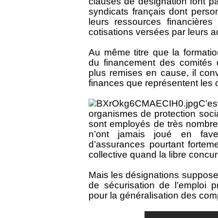
clauses de désignation font p
syndicats français dont perso
leurs ressources financière
cotisations versées par leurs a
Au même titre que la formatio
du financement des comités d
plus remises en cause, il con
finances que représentent les 
C’es
organismes de protection soci
sont employés de très nombreu
n’ont jamais joué en fav
d’assurances pourtant fortem
collective quand la libre concu
Mais les désignations supposen
de sécurisation de l’emploi p
pour la généralisation des com