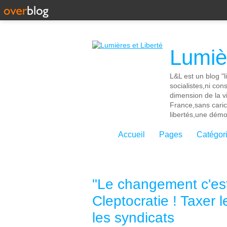
Lumièr
L&L est un blog "l
socialistes,ni con
dimension de la vi
France,sans cari
libertés,une démoc
Accueil
Pages
Catégor
"Le changement c'est
Cleptocratie ! Taxer l
les syndicats