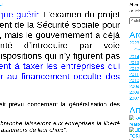
al
Abonn
artic
que guérir.
L’examen du projet
Email
ent de la Sécurité sociale pour
Ar
, mais le gouvernement a déjà
2023
té d’introduire par voie
Oc
positions qui n’y figurent pas
2014
2013
ent à taxer les entreprises qui
2012
er au financement occulte des
2011
2010
2009
2008
2007
it prévu concernant la généralisation des
Ar
branche laisseront aux entreprises la liberté
 assureurs de leur choix"
.