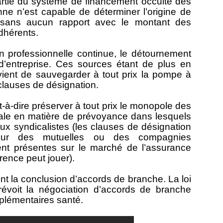
artie du système de financement occulte des
nne n’est capable de déterminer l’origine de
s sans aucun rapport avec le montant des
dhérents.
n professionnelle continue, le détournement
’entreprise. Ces sources étant de plus en
vient de sauvegarder à tout prix la pompe à
clauses de désignation.
t-à-dire préserver à tout prix le monopole des
ale en matière de prévoyance dans lesquels
x syndicalistes (les clauses de désignation
eur des mutuelles ou des compagnies
ent présentes sur le marché de l’assurance
rrence peut jouer).
t la conclusion d’accords de branche. La loi
révoit la négociation d’accords de branche
plémentaires santé.