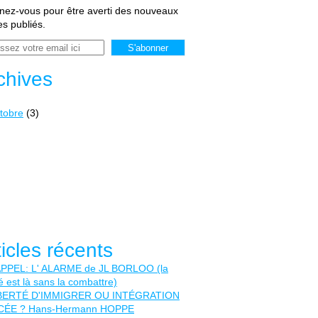
ez-vous pour être averti des nouveaux
les publiés.
chives
tobre
(3)
ticles récents