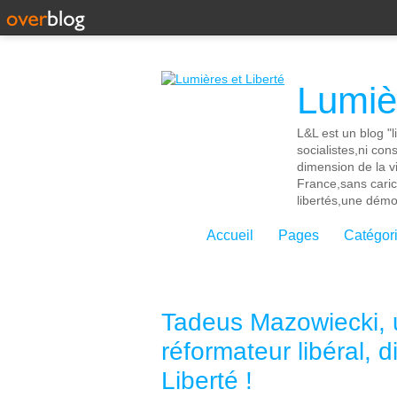
Lumièr
L&L est un blog "l
socialistes,ni con
dimension de la vi
France,sans cari
libertés,une démoc
Accueil
Pages
Catégor
Tadeus Mazowiecki,
réformateur libéral, 
Liberté !