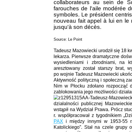
collaborateurs au sein de So
farouches de l'aile modérée d
symboles. Le président centri
nouveau fait appel à lui en le
jusqu'à son décès.
Source: Le Point
Tadeusz Mazowiecki urodził się 18 kw
lekarza. Pierwsze dramatyczne doświ
wysiedleniami i zbrodniami, na kt
aresztowany został starszy brat, w
po wojnie Tadeusz Mazowiecki ukońc
Aktywność polityczną i społeczną z
Nim w Płocku zdołano rozpocząć dz
zablokowania jego możliwości działa
działalności publicznej Mazowieck
wstąpił na Wydział Prawa. Prócz stu
r. współpracował z tygodnikiem „Dzi
PAX
i między innymi w 1953-55 r.
Katolickiego”. Stał na czele grupy