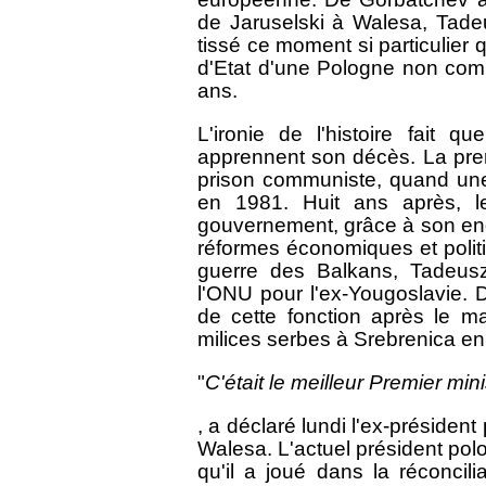
de Jaruselski à Walesa, Tade
tissé ce moment si particulier 
d'Etat d'une Pologne non commu
ans.
L'ironie de l'histoire fait 
apprennent son décès. La premiè
prison communiste, quand une 
en 1981. Huit ans après, le
gouvernement, grâce à son eng
réformes économiques et polit
guerre des Balkans, Tadeusz
l'ONU pour l'ex-Yougoslavie. 
de cette fonction après le 
milices serbes à Srebrenica en 
"
C'était le meilleur Premier mi
, a déclaré lundi l'ex-président
Walesa. L'actuel président pol
qu'il a joué dans la réconcili