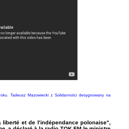
roku. Tadeusz Mazowiecki z Solidarności desygnowany na
a liberté et de l'indépendance polonaise",
 a déclaré à la radio TOK FM le ministre