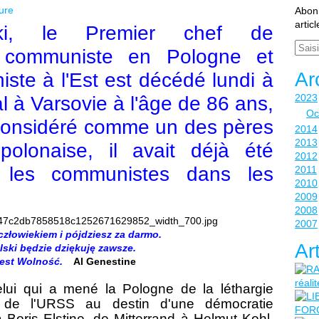
ure
Abonn
artic
ki, le Premier chef de
Email
 communiste en Pologne et
Ar
ste à l'Est est décédé lundi à
2023
l à Varsovie à l'âge de 86 ans,
Oc
Considéré comme un des pères
2014
2013
polonaise, il avait déjà été
2012
 les communistes dans les
2011
2010
2009
2008
2007
człowiekiem
i
pójdziesz
za darmo
.
Ar
lski
będzie dziękuję
zawsze.
est
Wolność
.
Al
Genestine
Celui qui a mené la Pologne de la léthargie
te de l'URSS au destin d'une démocratie
oris Elstine, de Mitterrand à Helmut Kohl,