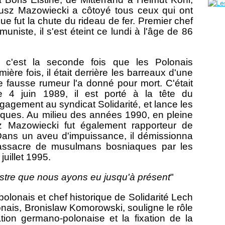
usz Mazowiecki a côtoyé tous ceux qui ont
que fut la chute du rideau de fer. Premier chef
niste, il s'est éteint ce lundi à l'âge de 86
que c'est la seconde fois que les Polonais
re fois, il était derrière les barreaux d'une
fausse rumeur l'a donné pour mort. C'était
 4 juin 1989, il est porté à la tête du
agement au syndicat Solidarité, et lance les
iques. Au milieu des années 1990, en pleine
 Mazowiecki fut également rapporteur de
Dans un aveu d'impuissance, il démissionna
massacre de musulmans bosniaques par les
juillet 1995.
nistre que nous ayons eu jusqu'à présent
"
 polonais et chef historique de Solidarité Lech
onais, Bronislaw Komorowski, souligne le rôle
ation germano-polonaise et la fixation de la