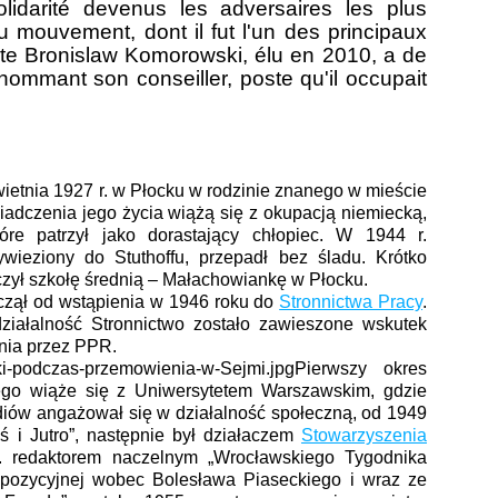
lidarité devenus les adversaires les plus
u mouvement, dont il fut l'un des principaux
ste Bronislaw Komorowski, élu en 2010, a de
 nommant son conseiller, poste qu'il occupait
ietnia 1927 r. w Płocku w rodzinie znanego w mieście
adczenia jego życia wiążą się z okupacją niemiecką,
óre patrzył jako dorastający chłopiec. W 1944 r.
ywieziony do Stuthoffu, przepadł bez śladu. Krótko
zył szkołę średnią – Małachowiankę w Płocku.
aczął od wstąpienia w 1946 roku do
Stronnictwa Pracy
.
iałalność Stronnictwo zostało zawieszone wskutek
nia przez PPR.
Pierwszy okres
iego wiąże się z Uniwersytetem Warszawskim, gdzie
diów angażował się w działalność społeczną, od 1949
ś i Jutro”, następnie był działaczem
Stowarzyszenia
 redaktorem naczelnym „Wrocławskiego Tygodnika
 opozycyjnej wobec Bolesława Piaseckiego i wraz ze