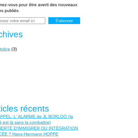
ez-vous pour être averti des nouveaux
les publiés.
chives
tobre
(3)
ticles récents