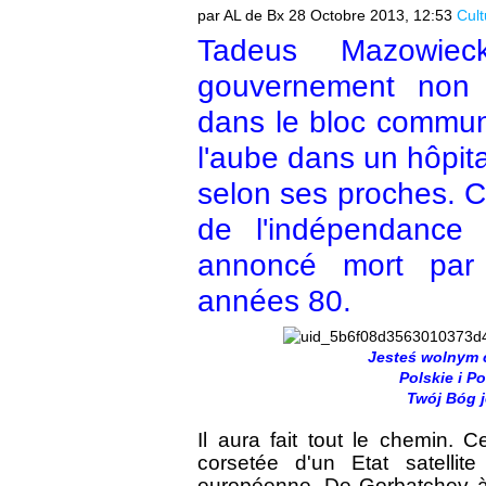
par AL de Bx
28 Octobre 2013, 12:53
Cult
Tadeus Mazowiec
gouvernement non
dans le bloc communi
l'aube dans un hôpita
selon ses proches. 
de l'indépendance 
annoncé mort par
années 80.
Jesteś
wolnym 
Polskie
i
Po
Twój
Bóg j
Il aura fait tout le chemin. 
corsetée d'un Etat satelli
européenne. De Gorbatchev à B