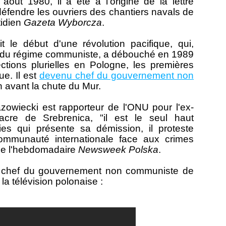
août 1980, il a été à l'origine de la lettre
défendre les ouvriers des chantiers navals de
tidien
Gazeta Wyborcza
.
it le début d'une révolution pacifique, qui,
rt du régime communiste, a débouché en 1989
ections plurielles en Pologne, les premières
ue. Il est
devenu chef du gouvernement non
n avant la chute du Mur.
wiecki est rapporteur de l'ONU pour l'ex-
cre de Srebrenica, "il est le seul haut
ies qui présente sa démission, il proteste
communauté internationale face aux crimes
ue l'hebdomadaire
Newsweek Polska
.
 chef du gouvernement non communiste de
a télévision polonaise :