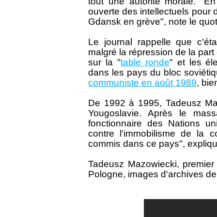
tout une autorité morale. "En 
ouverte des intellectuels pour 
Gdansk en grève", note le quo
Le journal rappelle que c'éta
malgré la répression de la pa
sur la "
table ronde
" et les él
dans les pays du bloc soviétiq
communiste en août 1989
, bie
De 1992 à 1995, Tadeusz Mazo
Yougoslavie. Après le massa
fonctionnaire des Nations un
contre l'immobilisme de la 
commis dans ce pays", expliq
Tadeusz Mazowiecki, premier
Pologne, images d'archives de l