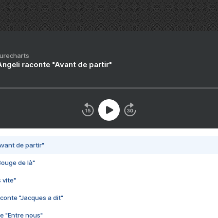
Purecharts
ngeli raconte "Avant de partir"
vant de partir"
Bouge de là"
 vite"
conte "Jacques a dit"
e "Entre nous"