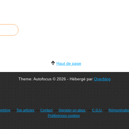
Haut de page
Theme: Autofocus © 2026 - Hébergé par
Overblog
verblog
Top articles
Contact
Signaler un abus
C.G.U.
Rémunération
Préférences cookies