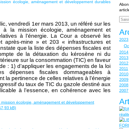
mission écologie, aménagement et développement durables
Abonn
artic
Email
c, vendredi 1er mars 2013, un référé sur les
s à la mission écologie, aménagement et
Ar
latives à l’énergie. La Cour a observé les
2023
 après-mine » et 203 « infrastructures et
Oc
onstate que la liste des dépenses fiscales est
2014
compte de la détaxation du kérosène ni du
2013
 intérieure sur la consommation (TIC) en faveur
2012
 : 1) d’appliquer les engagements de la loi
2011
es dépenses fiscales dommageables à
2010
 la pertinence de celles relatives à l’énergie
2009
ogressif du taux de TIC du gazole destiné aux
2008
plicable à l’essence, en cohérence avec les
2007
Ar
la mission écologie, aménagement et développement
57,93 kB)