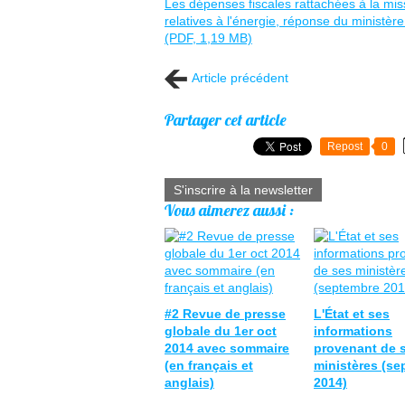
Les dépenses fiscales rattachées à la m
relatives à l'énergie, réponse du ministèr
(PDF, 1,19 MB)
Article précédent
Partager cet article
Repost
0
S'inscrire à la newsletter
Vous aimerez aussi :
#2 Revue de presse
L'État et ses
globale du 1er oct
informations
2014 avec sommaire
provenant de 
(en français et
ministères (s
anglais)
2014)