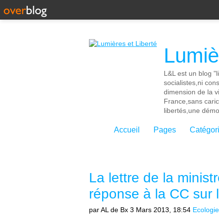
Lumièr
L&L est un blog "l
socialistes,ni con
dimension de la vi
France,sans cari
libertés,une démoc
Accueil
Pages
Catégor
La lettre de la minist
réponse à la CC sur la
par AL de Bx
3 Mars 2013, 18:54
Ecologi