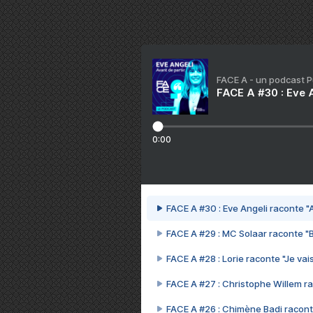
FACE A - un podcast 
FACE A #30 : Eve A
0:00
FACE A #30 : Eve Angeli raconte "A
FACE A #29 : MC Solaar raconte "
FACE A #28 : Lorie raconte "Je vais
FACE A #27 : Christophe Willem ra
FACE A #26 : Chimène Badi racont