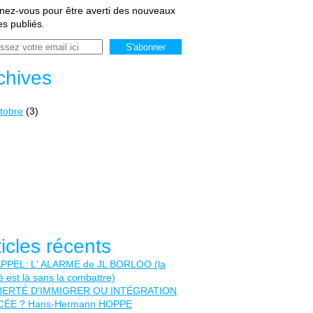
ez-vous pour être averti des nouveaux
les publiés.
chives
tobre
(3)
ticles récents