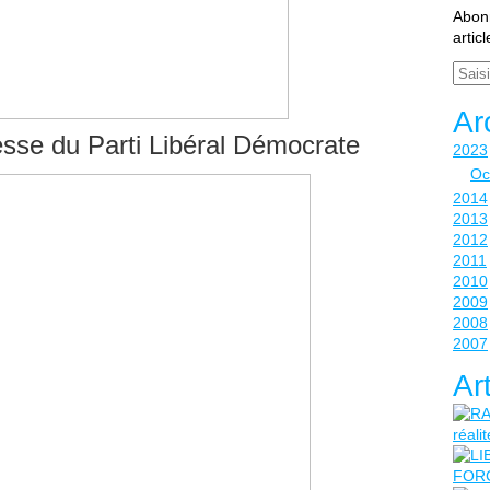
Abonn
artic
Email
Ar
se du Parti Libéral Démocrate
2023
Oc
2014
2013
2012
2011
2010
2009
2008
2007
Ar