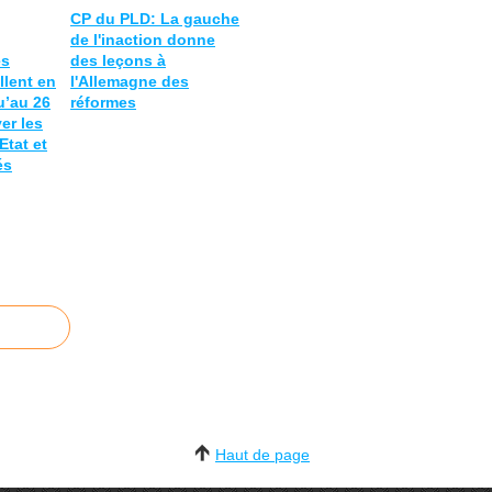
CP du PLD: La gauche
de l'inaction donne
es
des leçons à
llent en
l'Allemagne des
’au 26
réformes
yer les
Etat et
és
Haut de page