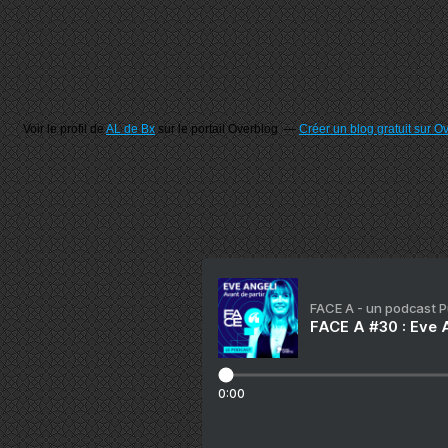
Voir le profil de
AL de Bx
sur le portail Overblog
Créer un blog gratuit sur O
FACE A - un podcast 
FACE A #30 : Eve A
0:00