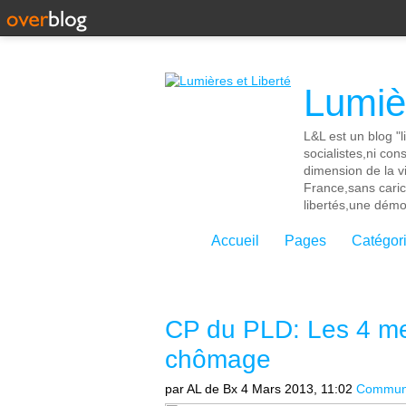
Lumièr
L&L est un blog "l
socialistes,ni con
dimension de la vi
France,sans cari
libertés,une démoc
Accueil
Pages
Catégor
CP du PLD: Les 4 me
chômage
par AL de Bx
4 Mars 2013, 11:02
Communi