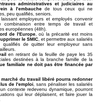
ntraves administratives et judiciaires au
frein à l'embauche
de tous ceux qui ne
es, peu qualifiés, seniors.
 laissant employeurs et employés convenir
e combinaison entre temps de travail et
tes européennes (48h).
ord de l’Europe
, où la précarité est moins
upprimer le SMIC
, et permettre aux salariés
qualifiés de quitter leur employeur sans
ailleurs.
ail
en retirant de la feuille de paye les 35
ociales destinées à la branche famille de la
que familiale ne doit pas être financée par
 marché du travail libéré pourra redonner
lus de l’emploi
, sans pénaliser les salariés
 un contexte redevenu dynamique, pourront
uations qui leur déplaisent, et faire jouer la
.