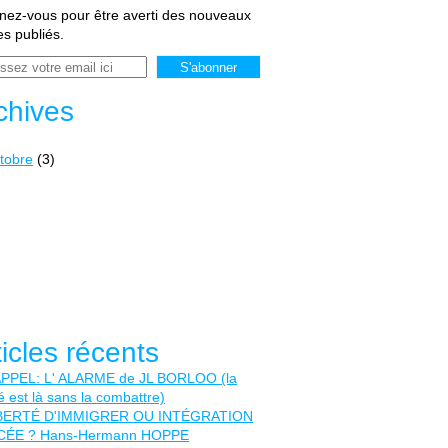
ez-vous pour être averti des nouveaux
les publiés.
chives
tobre
(3)
ticles récents