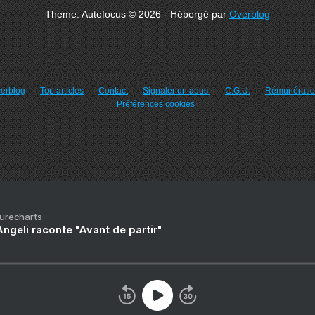
Theme: Autofocus © 2026 - Hébergé par
Overblog
verblog
Top articles
Contact
Signaler un abus
C.G.U.
Rémunération
Préférences cookies
Purecharts
ngeli raconte "Avant de partir"