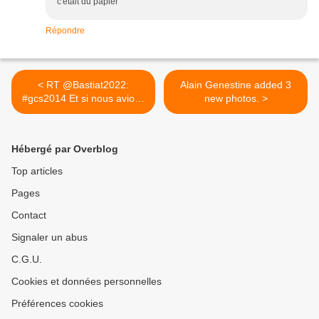
c'était du papier
Répondre
< RT @Bastiat2022:
Alain Genestine added 3
#gcs2014 Et si nous avions
new photos. >
fait...
Hébergé par Overblog
Top articles
Pages
Contact
Signaler un abus
C.G.U.
Cookies et données personnelles
Préférences cookies