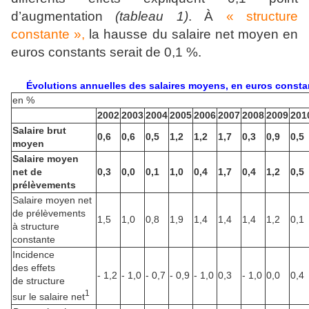
d’augmentation
(tableau 1)
. À
« structure
constante »,
la hausse du salaire net moyen en
euros constants serait de 0,1 %.
Évolutions annuelles des salaires moyens, en euros consta
en %
2002
2003
2004
2005
2006
2007
2008
2009
201
Salaire brut
0,6
0,6
0,5
1,2
1,2
1,7
0,3
0,9
0,5
moyen
Salaire moyen
net de
0,3
0,0
0,1
1,0
0,4
1,7
0,4
1,2
0,5
prélèvements
Salaire moyen net
de prélèvements
1,5
1,0
0,8
1,9
1,4
1,4
1,4
1,2
0,1
à structure
constante
Incidence
des effets
- 1,2
- 1,0
- 0,7
- 0,9
- 1,0
0,3
- 1,0
0,0
0,4
de structure
1
sur le salaire net