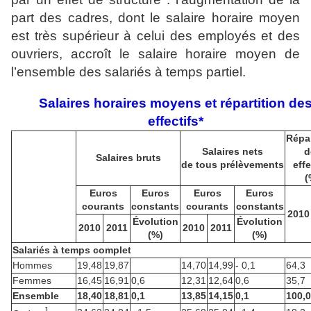
part des cadres, dont le salaire horaire moyen
est très supérieur à celui des employés et des
ouvriers, accroît le salaire horaire moyen de
l’ensemble des salariés à temps partiel.
Salaires horaires moyens et répartition de
effectifs*
Répar
Salaires nets
d
Salaires bruts
de tous prélèvements
effe
(
Euros
Euros
Euros
Euros
courants
constants
courants
constants
2010
Évolution
Évolution
2010
2011
2010
2011
(%)
(%)
Salariés à temps complet
Hommes
19,48
19,87
14,70
14,99
- 0,1
64,3
Femmes
16,45
16,91
0,6
12,31
12,64
0,6
35,7
Ensemble
18,40
18,81
0,1
13,85
14,15
0,1
100,0
1