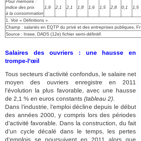
Pour mémoire :
indice des prix
1,9
2,1
2,1
1,8
1,6
1,5
2,8
0,1
1,5
à la consommation
1. Voir « Définitions ».
Champ : salariés en EQTP du privé et des entreprises publiques, F
Source : Insee, DADS (12e) fichier semi-définitif.
Salaires des ouvriers : une hausse en
trompe-l’œil
Tous secteurs d’activité confondus, le salaire net
moyen des ouvriers enregistre en 2011
l’évolution la plus favorable, avec une hausse
de 2,1 % en euros constants
(tableau 2)
.
Dans l’industrie, l’emploi décline depuis le début
des années 2000, y compris lors des périodes
d’activité favorable. Dans la construction, du fait
d’un cycle décalé dans le temps, les pertes
d’emplois se poursuivent en 2011 alors que