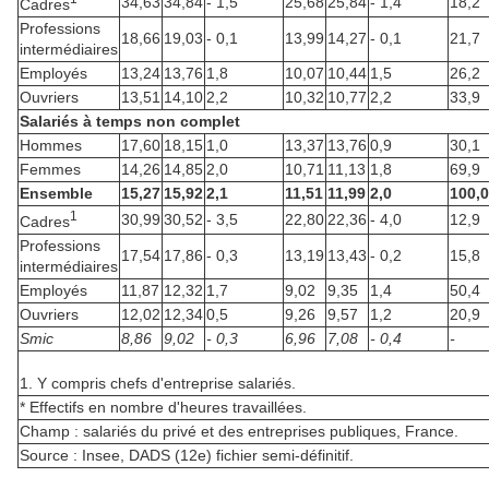
34,63
34,84
- 1,5
25,68
25,84
- 1,4
18,2
Cadres
Professions
18,66
19,03
- 0,1
13,99
14,27
- 0,1
21,7
intermédiaires
Employés
13,24
13,76
1,8
10,07
10,44
1,5
26,2
Ouvriers
13,51
14,10
2,2
10,32
10,77
2,2
33,9
Salariés à temps non complet
Hommes
17,60
18,15
1,0
13,37
13,76
0,9
30,1
Femmes
14,26
14,85
2,0
10,71
11,13
1,8
69,9
Ensemble
15,27
15,92
2,1
11,51
11,99
2,0
100,0
1
30,99
30,52
- 3,5
22,80
22,36
- 4,0
12,9
Cadres
Professions
17,54
17,86
- 0,3
13,19
13,43
- 0,2
15,8
intermédiaires
Employés
11,87
12,32
1,7
9,02
9,35
1,4
50,4
Ouvriers
12,02
12,34
0,5
9,26
9,57
1,2
20,9
Smic
8,86
9,02
- 0,3
6,96
7,08
- 0,4
-
1. Y compris chefs d'entreprise salariés.
* Effectifs en nombre d'heures travaillées.
Champ : salariés du privé et des entreprises publiques, France.
Source : Insee, DADS (12e) fichier semi-définitif.