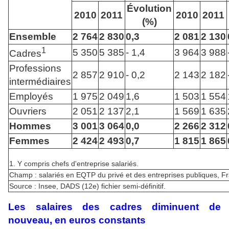
Évolution
2010
2011
2010
2011
(%)
Ensemble
2 764
2 830
0,3
2 081
2 130
1
5 350
5 385
- 1,4
3 964
3 988
Cadres
Professions
2 857
2 910
- 0,2
2 143
2 182
intermédiaires
Employés
1 975
2 049
1,6
1 503
1 554
Ouvriers
2 051
2 137
2,1
1 569
1 635
Hommes
3 001
3 064
0,0
2 266
2 312
Femmes
2 424
2 493
0,7
1 815
1 865
1. Y compris chefs d'entreprise salariés.
Champ : salariés en EQTP du privé et des entreprises publiques, F
Source : Insee, DADS (12e) fichier semi-définitif.
Les salaires des cadres diminuent de
nouveau, en euros constants