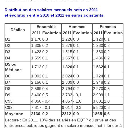
Distribution des salaires mensuels nets en 2011
et évolution entre 2010 et 2011 en euros constants
Ensemble
Hommes
Femmes
Déciles
2011
Évolution
2011
Évolution
2011
Évolution
D1
1 170
0,3
1 226
0,3
1 120
0,1
D2
1 305
0,2
1 378
0,1
1 230
0,2
D3
1 428
0,2
1 515
0,1
1 330
0,2
D4
1 559
0,1
1 657
0,1
1 436
0,2
D5 ou
1 712
0,1
1 820
0,1
1 562
0,1
Médiane
D6
1 902
0,1
2 024
0,0
1 724
0,1
D7
2 156
0,1
2 309
0,0
1 948
0,2
D8
2 569
0,4
2 794
0,2
2 270
0,5
D9
3 400
0,5
3 733
- 0,1
2 909
1,1
C95
4 356
- 0,4
4 857
- 1,0
3 601
1,0
C99
7 817
- 0,1
9 017
- 0,3
5 823
0,8
Moyenne
2130
0,2
2312
0,0
1865
0,6
Lecture : En 2011, 10% des salariés en EQTP du privé et des
entreprises publiques gagnent un salaire mensuel net inférieur à