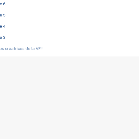
e 6
e 5
e 4
e 3
s créatrices de la VF !
e 2
e 1
e Mektoub My Love arrive enfin ! Rencontre avec Shaïn Boumedine et Sal
i : après Toni en famille
elle réalise le bouleversant Dites lui que je l'aime
ais ! Rencontre autour de Vie privée de Rebecca Zlotowski
 de Marguerite, Grave... Rencontre avec Ella Rumpf
 Les Rêveurs, un film intime sur la santé mentale