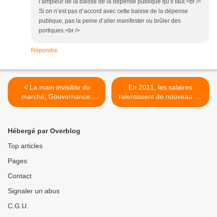
l’ampleur de la baisse de la dépense publique qu’il faut.<br />
Si on n’est pas d’accord avec cette baisse de la dépense
publique, pas la peine d’aller manifester ou brûler des
portiques.<br />
Répondre
< La main invisible du
En 2011, les salaires
marché; Gouvernance:
ralentissent de nouveau en
pourquoi pas un chef
euros constants via l'INSEE
d'entreprise à la tête de
>
l'Etat ?
Hébergé par Overblog
Top articles
Pages
Contact
Signaler un abus
C.G.U.