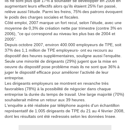
Ils ne sont plus que 17% à souhaiter se développer en 2008 en
augmentant leurs effectifs alors qu'ils étaient 25% l'an passé,
relève aussi l'étude. Parmi les freins, 75% des patrons évoquent
le poids des charges sociales et fiscales.
Côté emploi, 2007 marque un fort recul, selon l'étude, avec une
moyenne de 0,3% de création nette par trimestre (contre 3% en
2006), "ce qui correspond au niveau les plus bas de 2004 et
2005".
Depuis octobre 2007, environ 400.000 employeurs de TPE, soit
37% des 1,1 million de TPE employeurs- ont eu recours au
dispositif des heures supplémentaires, souligne aussi l'enquête.
Seule une minorité de dirigeants (29%) jugent que la mise en
oeuvre du dispositif pose problème mais ils ne sont que 36% à
juger le dispositif efficace pour améliorer l'activité de leur
entreprise.
Les dirigeants employeurs se montrent en revanche très
favorables (78%) à la possibilité de négocier dans chaque
entreprise la durée du temps de travail. Une large majorité (70%)
souhaiterait même un retour aux 39 heures.
L'enquête a été réalisée par téléphone auprès d'un échantillon
représentatif de 1.005 dirigeants de TPE du 21 au 4 février 2008,
dont les résultats ont été redressés selon les données Insee.