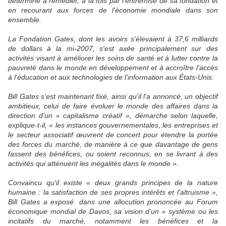
déterminé à remédier, à la fois par l'entremise de sa fondation et
en recourant aux forces de l'économie mondiale dans son
ensemble.
La Fondation Gates, dont les avoirs s'élevaient à 37,6 milliards
de dollars à la mi-2007, s'est axée principalement sur des
activités visant à améliorer les soins de santé et à lutter contre la
pauvreté dans le monde en développement et à accroître l'accès
à l'éducation et aux technologies de l'information aux États-Unis.
Bill Gates s'est maintenant fixé, ainsi qu'il l'a annoncé, un objectif
ambitieux, celui de faire évoluer le monde des affaires dans la
direction d'un « capitalisme créatif », démarche selon laquelle,
explique-t-il, « les instances gouvernementales, les entreprises et
le secteur associatif œuvrent de concert pour étendre la portée
des forces du marché, de manière à ce que davantage de gens
fassent des bénéfices, ou soient reconnus, en se livrant à des
activités qui atténuent les inégalités dans le monde ».
Convaincu qu'il existe « deux grands principes de la nature
humaine : la satisfaction de ses propres intérêts et l'altruisme »,
Bill Gates a exposé. dans une allocution prononcée au Forum
économique mondial de Davos, sa vision d'un « système ou les
incitatifs du marché, notamment les bénéfices et la