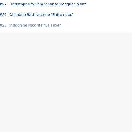
#27 : Christophe Willem raconte "Jacques a dit"
#26 : Chimène Badi raconte "Entre nous"
#25 : Indochine raconte "3e sexe"
#24 : Zaho raconte "C'est chelou"
#23 : Patrick Bruel raconte "Au café des délices"
#22 : Kyo raconte "Le chemin"
#21 : Nolwenn Leroy raconte "Cassé"
#20 : Patrick Hernandez raconte "Born to be alive"
#19 : Lorie raconte "Près de moi"
#18 : Michael Jones raconte "A nos actes manqués" (avec Jean-Jacque
#17 : Khaled raconte "Aïcha"
#16 : Corneille raconte "Parce qu'on vient de loin"
#15 : Indochine raconte "L'aventurier"