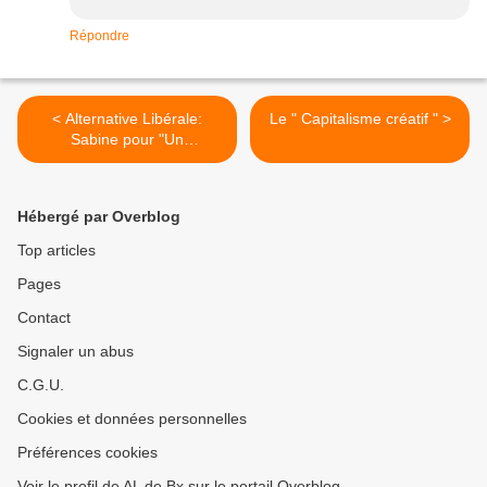
Répondre
< Alternative Libérale:
Le " Capitalisme créatif " >
Sabine pour "Un
programme pour avancer"
Hébergé par Overblog
Top articles
Pages
Contact
Signaler un abus
C.G.U.
Cookies et données personnelles
Préférences cookies
Voir le profil de AL de Bx sur le portail Overblog