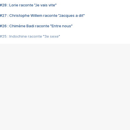
28 : Lorie raconte "Je vais vite"
#27 : Christophe Willem raconte "Jacques a dit"
#26 : Chimène Badi raconte "Entre nous"
#25 : Indochine raconte "3e sexe"
#24 : Zaho raconte "C'est chelou"
#23 : Patrick Bruel raconte "Au café des délices"
#22 : Kyo raconte "Le chemin"
#21 : Nolwenn Leroy raconte "Cassé"
#20 : Patrick Hernandez raconte "Born to be alive"
#19 : Lorie raconte "Près de moi"
#18 : Michael Jones raconte "A nos actes manqués" (avec Jean-Jacque
#17 : Khaled raconte "Aïcha"