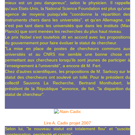
mieux est un peu dangereux", selon le physicien. Il rappelle
qu'aux Etats-Unis, la National Science Foundation est plus qu'une
agence de moyens puisqu'elle "coordonne la répartition des
instruments chers dans les universités", et qu'en Allemagne, ce
n'est pas tant dans les universités que dans les instituts (Max
Planck) que sont menées les recherches du plus haut niveau.
Le prix Nobel s'est toutefois dit en accord avec les propositions
du gouvernement pour faire évoluer le statut de chercheur.
"La mise en place de postes de chercheurs communs aux
universités et au CNRS me semble une bonne chose en
permettant aux chercheurs lorsqu'ils sont jeunes de participer à
l'enseignement à l'université", a encore dit M. Fert.
Chez d'autres scientifiques, les propositions de M. Sarkozy sur le
statut des chercheurs ont soulevé un tollé. Pour le président du
collectif Sauvons La Recherche, Bertrand Monthubert, le
président de la République "annonce, de fait, "la disparition du
statut de chercheur".
Lire A. Cadix projet 2007
Selon lui, "le nouveau statut est totalement flou" et "suscite
consternation, perplexité et crainte".