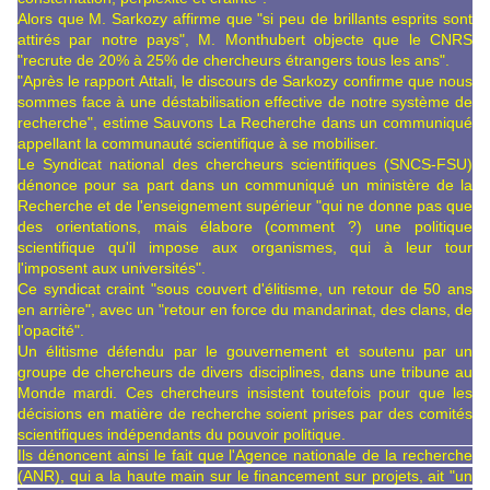
Alors que M. Sarkozy affirme que "si peu de brillants esprits sont
attirés par notre pays", M. Monthubert objecte que le CNRS
"recrute de 20% à 25% de chercheurs étrangers tous les ans".
"Après le rapport Attali, le discours de Sarkozy confirme que nous
sommes face à une déstabilisation effective de notre système de
recherche", estime Sauvons La Recherche dans un communiqué
appellant la communauté scientifique à se mobiliser.
Le Syndicat national des chercheurs scientifiques (SNCS-FSU)
dénonce pour sa part dans un communiqué un ministère de la
Recherche et de l'enseignement supérieur "qui ne donne pas que
des orientations, mais élabore (comment ?) une politique
scientifique qu'il impose aux organismes, qui à leur tour
l'imposent aux universités".
Ce syndicat craint "sous couvert d'élitisme, un retour de 50 ans
en arrière", avec un "retour en force du mandarinat, des clans, de
l'opacité".
Un élitisme défendu par le gouvernement et soutenu par un
groupe de chercheurs de divers disciplines, dans une tribune au
Monde mardi. Ces chercheurs insistent toutefois pour que les
décisions en matière de recherche soient prises par des comités
scientifiques indépendants du pouvoir politique.
Ils dénoncent ainsi le fait que l'Agence nationale de la recherche
(ANR), qui a la haute main sur le financement sur projets, ait "un