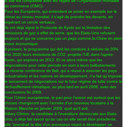
si elle est compatible avec les règles de l'Organisation mondiale
du commerce (OMC).
Pour les Européens, qui entendent se poser en exemple sur le
climat au niveau mondial, il s'agit de prendre les devants, en
espérant un cercle vertueux.
Ils ont déjà signé le Protocole de Kyoto sur la limitation des
émissions de gaz à effet de serre, que les Etats-Unis refusent
toujours et qui ne concerne pas un pays comme la Chine en plein
essor économique.
A présent, le programme qui doit les conduire à réduire de 20%
d'ici 2020 leurs émissions de CO2, projette l'UE dans l'après-
Kyoto, qui expirera en 2012. Et ce alors même que les
négociations pour cette période en sont à leurs balbutiements.
La récente conférence de Bali, qui a réussi à associer les pays
industrialisés et les nations en développement, n'a fait qu'imposer
le lancement de négociations sur le futur régime de lutte contre le
réchauffement climatique, au plus tard en avril 2008, avec des
conclusions fin 2009.
Pour l'Union européenne, le pari pour l'avenir est surtout que les
choses changeront avec l'arrivée d'un nouveau locataire à la
Maison Blanche en janvier 2009, quel qu'il soit.
Hillary Clinton, la candidate à l'investiture démocrate aux Etats-
Unis, a déjà fait savoir qu'au cas où elle serait élue présidente,
elle "prendrait la tête d'un processus visant à développer un