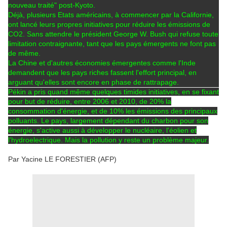
nouveau traité" post-Kyoto.
Déjà, plusieurs Etats américains, à commencer par la Californie,
ont lancé leurs propres initiatives pour réduire les émissions de
CO2. Sans attendre le président George W. Bush qui refuse toute
limitation contraignante, tant que les pays émergents ne font pas
de même.
La Chine et d'autres économies émergentes comme l'Inde
demandent que les pays riches fassent l'effort principal, en
arguant qu'elles sont encore en phase de rattrapage.
Pékin a pris quand même quelques timides initiatives, en se fixant
pour but de réduire, entre 2006 et 2010, de 20% la
consommation d'énergie, et de 10% les émissions des principaux
polluants. Le pays, largement dépendant du charbon pour son
énergie, s'active aussi à développer le nucléaire, l'éolien et
l'hydroelectrique. Mais la pollution y reste un problème majeur.
Par Yacine LE FORESTIER (AFP)