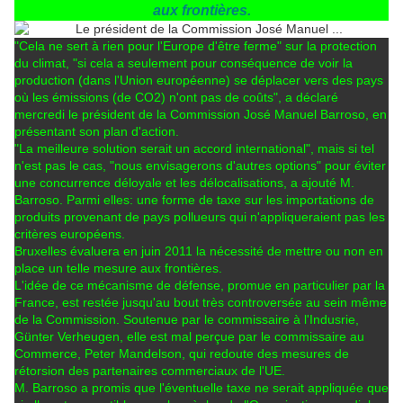
aux frontières.
"Cela ne sert à rien pour l'Europe d'être ferme" sur la protection
du climat, "si cela a seulement pour conséquence de voir la
production (dans l'Union européenne) se déplacer vers des pays
où les émissions (de CO2) n'ont pas de coûts", a déclaré
mercredi le président de la Commission José Manuel Barroso, en
présentant son plan d'action.
"La meilleure solution serait un accord international", mais si tel
n'est pas le cas, "nous envisagerons d'autres options" pour éviter
une concurrence déloyale et les délocalisations, a ajouté M.
Barroso. Parmi elles: une forme de taxe sur les importations de
produits provenant de pays pollueurs qui n'appliqueraient pas les
critères européens.
Bruxelles évaluera en juin 2011 la nécessité de mettre ou non en
place un telle mesure aux frontières.
L'idée de ce mécanisme de défense, promue en particulier par la
France, est restée jusqu'au bout très controversée au sein même
de la Commission. Soutenue par le commissaire à l'Indusrie,
Günter Verheugen, elle est mal perçue par le commissaire au
Commerce, Peter Mandelson, qui redoute des mesures de
rétorsion des partenaires commerciaux de l'UE.
M. Barroso a promis que l'éventuelle taxe ne serait appliquée que