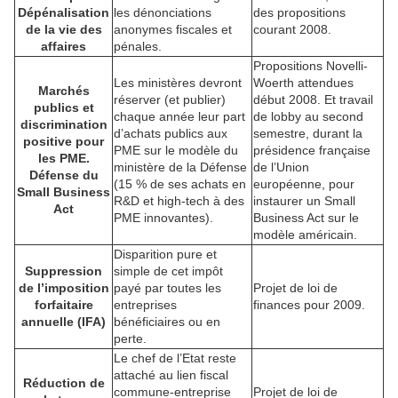
Dépénalisation
les dénonciations
des propositions
de la vie des
anonymes fiscales et
courant 2008.
affaires
pénales.
Propositions Novelli-
Les ministères devront
Woerth attendues
Marchés
réserver (et publier)
début 2008. Et travail
publics et
chaque année leur part
de lobby au second
discrimination
d’achats publics aux
semestre, durant la
positive pour
PME sur le modèle du
présidence française
les PME.
ministère de la Défense
de l’Union
Défense du
(15 % de ses achats en
européenne, pour
Small Business
R&D et high-tech à des
instaurer un Small
Act
PME innovantes).
Business Act sur le
modèle américain.
Disparition pure et
Suppression
simple de cet impôt
de l’imposition
payé par toutes les
Projet de loi de
forfaitaire
entreprises
finances pour 2009.
annuelle (IFA)
bénéficiaires ou en
perte.
Le chef de l’Etat reste
attaché au lien fiscal
Réduction de
commune-entreprise
Projet de loi de