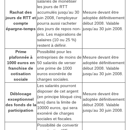
salariés de monétiser
les jours de RTT
Rachat des
accumulés jusqu’au 30
Mesure devant être
jours de RTT et
juin 2008, l’employeur
adoptée définitivement
compte
pourra aussi racheter
début 2008. Valable
épargne-temps
des jours de repos non-
jusqu’au 30 juin 2008.
pris. Les majorations de
salaires (10 ou 25 %)
restent à définir.
Prime
Possibilité pour les
plafonnée à
entreprises de moins de
Mesure devant être
1000 euros en
50 salariés de verser
adoptée définitivement
franchise de
une prime de 1000
début 2008. Valable
cotisation
euros exonérée de
jusqu’au 30 juin 2008.
sociale
charges sociales.
Les salariés pourront
disposer de cet argent
Déblocage
Mesure devant être
(en principe bloqué cinq
exceptionnel
adoptée définitivement
ans) dans la limite de
des fonds de la
début 2008. Valable
10000 euros, qui sera
participation
jusqu’au 30 juin 2008.
exonéré de charges
sociales et fiscales.
Possibilité de convertir