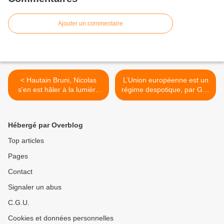
Ajouter un commentaire
< Hautain Bruni, Nicolas
L’Union européenne est un
s'en est hâler à la lumière
régime despotique, par Guy
de la Presse !
Millière. >
Hébergé par Overblog
Top articles
Pages
Contact
Signaler un abus
C.G.U.
Cookies et données personnelles