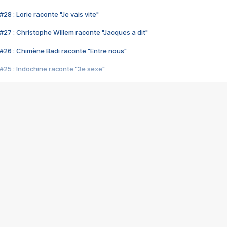
28 : Lorie raconte "Je vais vite"
#27 : Christophe Willem raconte "Jacques a dit"
#26 : Chimène Badi raconte "Entre nous"
#25 : Indochine raconte "3e sexe"
#24 : Zaho raconte "C'est chelou"
#23 : Patrick Bruel raconte "Au café des délices"
#22 : Kyo raconte "Le chemin"
#21 : Nolwenn Leroy raconte "Cassé"
#20 : Patrick Hernandez raconte "Born to be alive"
#19 : Lorie raconte "Près de moi"
#18 : Michael Jones raconte "A nos actes manqués" (avec Jean-Jacque
#17 : Khaled raconte "Aïcha"