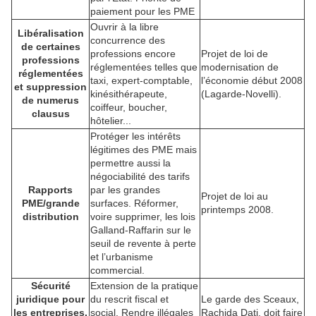
paiement pour les PME
Ouvrir à la libre
Libéralisation
concurrence des
de certaines
professions encore
Projet de loi de
professions
réglementées telles que
modernisation de
réglementées
taxi, expert-comptable,
l’économie début 2008
et suppression
kinésithérapeute,
(Lagarde-Novelli).
de numerus
coiffeur, boucher,
clausus
hôtelier...
Protéger les intérêts
légitimes des PME mais
permettre aussi la
négociabilité des tarifs
Rapports
par les grandes
Projet de loi au
PME/grande
surfaces. Réformer,
printemps 2008.
distribution
voire supprimer, les lois
Galland-Raffarin sur le
seuil de revente à perte
et l’urbanisme
commercial.
Sécurité
Extension de la pratique
juridique pour
du rescrit fiscal et
Le garde des Sceaux,
les entreprises.
social. Rendre illégales
Rachida Dati, doit faire