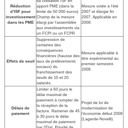
sa cotisation ISF en
Réduction
apport PME (dans la
Mesure votée à l’été
d’ISF pour
limite de 50 000 euros).
2007 et élargie fin
investissement
Champ de la mesure
2007. Applicable en
dans les PME
élargi par l’assemblée
2008.
aux investissements via
un FCPI ou un FCPR.
Suppression de
certaines des
conséquences
Mesure applicable à
financières (hausse des
titre expérimental au
Effets de seuil
taux de prélèvements
premier semestre
sociaux) du
2008.
franchissement des
seuils de 10 et 20
salariés.
Limiter à 60 jours le
délai maximal de
paiement à compter de
Projet de loi de
la réception de la
Délais de
modernisation de
facture. Ramener de 45
paiement
l’économie début 2008
à 30 jours le délai
(Lagarde-Novelli).
maximal de paiement
par l’Etat. Priorité de