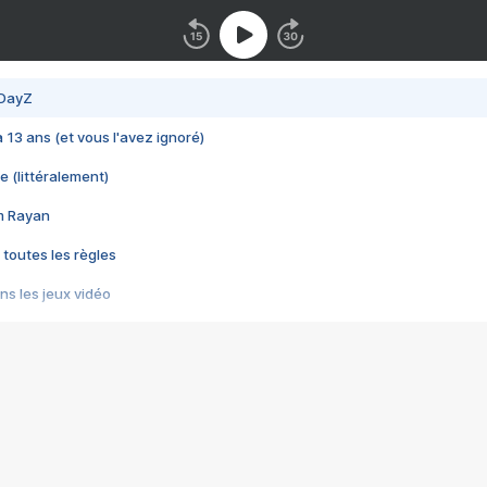
 DayZ
 a 13 ans (et vous l'avez ignoré)
e (littéralement)
im Rayan
 toutes les règles
s les jeux vidéo
us choquant de Rockstar ? - Le scandale BULLY
e plus moche de Steam
du RÊVE tourne au CAUCHEMAR
pendant 8 heures