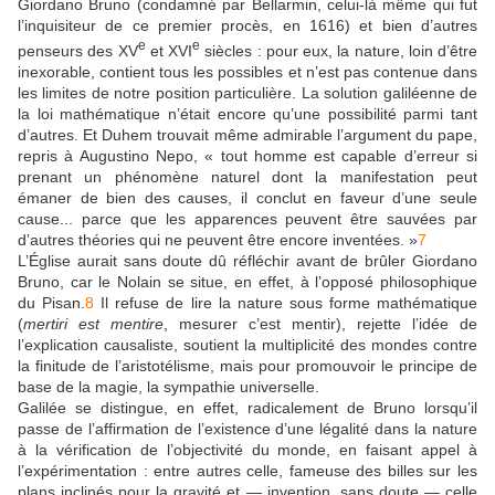
Giordano Bruno (condamné par Bellarmin, celui-là même qui fut
l’inquisiteur de ce premier procès, en 1616) et bien d’autres
e
e
penseurs des XV
et XVI
siècles : pour eux, la nature, loin d’être
inexorable, contient tous les possibles et n’est pas contenue dans
les limites de notre position particulière. La solution galiléenne de
la loi mathématique n’était encore qu’une possibilité parmi tant
d’autres. Et Duhem trouvait même admirable l’argument du pape,
repris à Augustino Nepo, « tout homme est capable d’erreur si
prenant un phénomène naturel dont la manifestation peut
émaner de bien des causes, il conclut en faveur d’une seule
cause... parce que les apparences peuvent être sauvées par
d’autres théories qui ne peuvent être encore inventées. »
7
L’Église aurait sans doute dû réfléchir avant de brûler Giordano
Bruno, car le Nolain se situe, en effet, à l’opposé philosophique
du Pisan.
8
Il refuse de lire la nature sous forme mathématique
(
mertiri est mentire
, mesurer c’est mentir), rejette l’idée de
l’explication causaliste, soutient la multiplicité des mondes contre
la finitude de l’aristotélisme, mais pour promouvoir le principe de
base de la magie, la sympathie universelle.
Galilée se distingue, en effet, radicalement de Bruno lorsqu’il
passe de l’affirmation de l’existence d’une légalité dans la nature
à la vérification de l’objectivité du monde, en faisant appel à
l’expérimentation : entre autres celle, fameuse des billes sur les
plans inclinés pour la gravité et — invention, sans doute — celle