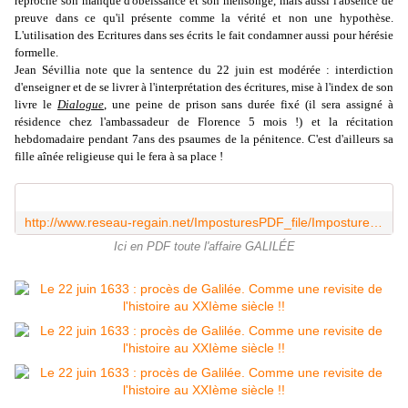
reproche son manque d'obéissance et son mensonge, mais aussi l'absence de
preuve dans ce qu'il présente comme la vérité et non une hypothèse.
L'utilisation des Ecritures dans ses écrits le fait condamner aussi pour hérésie
formelle.
Jean Sévillia note que la sentence du 22 juin est modérée : interdiction
d'enseigner et de se livrer à l'interprétation des écritures, mise à l'index de son
livre le
Dialogue
, une peine de prison sans durée fixé (il sera assigné à
résidence chez l'ambassadeur de Florence 5 mois !) et la récitation
hebdomadaire pendant 7ans des psaumes de la pénitence. C'est d'ailleurs sa
fille aînée religieuse qui le fera à sa place !
http://www.reseau-regain.net/ImposturesPDF_file/ImposturesPDF_files/2E08Galilee3-3.pdf
Ici en PDF toute l'affaire GALILÉE