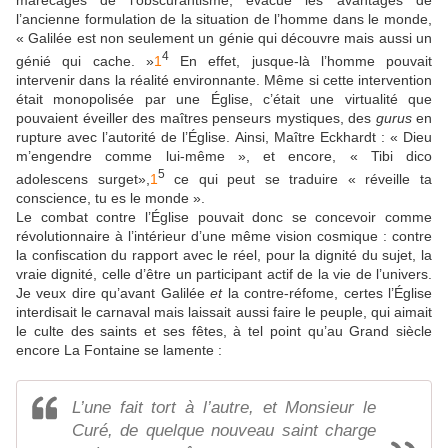
marécages de l’obscurantisme, évacue les avantages de
l’ancienne formulation de la situation de l’homme dans le monde,
« Galilée est non seulement un génie qui découvre mais aussi un
4
génié qui cache. »
1
En effet, jusque-là l’homme pouvait
intervenir dans la réalité environnante. Même si cette intervention
était monopolisée par une Église, c’était une virtualité que
pouvaient éveiller des maîtres penseurs mystiques, des
gurus
en
rupture avec l’autorité de l’Église. Ainsi, Maître Eckhardt : « Dieu
m’engendre comme lui-même », et encore, « Tibi dico
5
adolescens surget»,
1
ce qui peut se traduire « réveille ta
conscience, tu es le monde ».
Le combat contre l’Église pouvait donc se concevoir comme
révolutionnaire à l’intérieur d’une même vision cosmique : contre
la confiscation du rapport avec le réel, pour la dignité du sujet, la
vraie dignité, celle d’être un participant actif de la vie de l’univers.
Je veux dire qu’avant Galilée
et
la contre-réfome, certes l’Église
interdisait le carnaval mais laissait aussi faire le peuple, qui aimait
le culte des saints et ses fêtes, à tel point qu’au Grand siècle
encore La Fontaine se lamente :
L’une fait tort à l’autre, et Monsieur le
Curé, de quelque nouveau saint charge