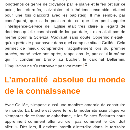
longtemps ce genre de croyance par le glaive et le feu (et sur ce
point, les réformés, calvinistes et luthériens ensemble, étaient
pour une fois d’accord avec les papistes). Il me semble, par
conséquent, que si la position de ce que l’on peut appeler
l’Intelligence-Service de l’Église était très claire à l’égard de
doctrines qu’elle connaissait de longue date, il n’en allait pas de
même pour la
Scienza Nuova
,et sans doute Copernic n’était-il
qu’un prétexte pour savoir dans quel camp se situait Galilée. Cela
permet de mieux comprendre l’acquittement lors du premier
procès, mené seize ans après, rappellons- le, par celui-là même
qui fit condamner Bruno au bûcher, le cardinal Bellarmin.
2
L’Inquisition ne s’y retrouvait pas vraiment.
1
L’amoralité absolue du monde
de la connaissance
Avec Galilée, s’impose aussi une manière amorale de construire
le monde. La brèche est ouverte, et la modernité scientifique va
s’emparer de ce fameux aphorisme, « les Saintes Écritures nous
apprennent comment aller au ciel, pas comment le Ciel doit
aller. » Dès lors, il devient interdit d’interdire dans le territoire