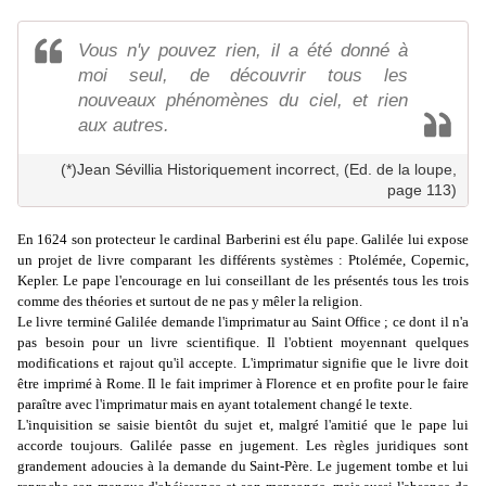
Vous n'y pouvez rien, il a été donné à
moi seul, de découvrir tous les
nouveaux phénomènes du ciel, et rien
aux autres.
(*)Jean Sévillia Historiquement incorrect, (Ed. de la loupe,
page 113)
En 1624 son protecteur le cardinal Barberini est élu pape. Galilée lui expose
un projet de livre comparant les différents systèmes : Ptolémée, Copernic,
Kepler. Le pape l'encourage en lui conseillant de les présentés tous les trois
comme des théories et surtout de ne pas y mêler la religion.
Le livre terminé Galilée demande l'imprimatur au Saint Office ; ce dont il n'a
pas besoin pour un livre scientifique. Il l'obtient moyennant quelques
modifications et rajout qu'il accepte. L'imprimatur signifie que le livre doit
être imprimé à Rome. Il le fait imprimer à Florence et en profite pour le faire
paraître avec l'imprimatur mais en ayant totalement changé le texte.
L'inquisition se saisie bientôt du sujet et, malgré l'amitié que le pape lui
accorde toujours. Galilée passe en jugement. Les règles juridiques sont
grandement adoucies à la demande du Saint-Père. Le jugement tombe et lui