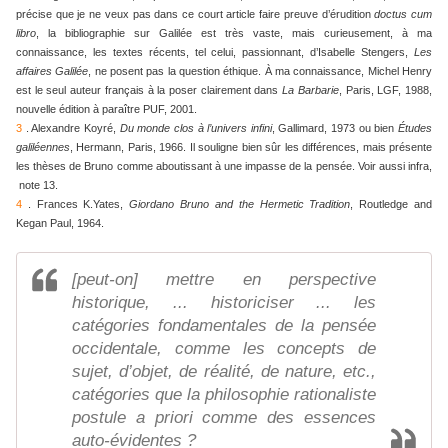
précise que je ne veux pas dans ce court article faire preuve d’érudition
doctus cum
libro
, la bibliographie sur Galilée est très vaste, mais curieusement, à ma
connaissance, les textes récents, tel celui, passionnant, d’Isabelle Stengers,
Les
affaires Galilée
, ne posent pas la question éthique. À ma connaissance, Michel Henry
est le seul auteur français à la poser clairement dans
La Barbarie
, Paris, LGF, 1988,
nouvelle édition à paraître PUF, 2001.
3
. Alexandre Koyré,
Du monde clos à l’univers infini
, Gallimard, 1973 ou bien
Études
galiléennes
, Hermann, Paris, 1966. Il souligne bien sûr les différences, mais présente
les thèses de Bruno comme aboutissant à une impasse de la pensée. Voir aussi infra,
note 13.
4
. Frances K.Yates,
Giordano Bruno and the Hermetic Tradition
, Routledge and
Kegan Paul, 1964.
[peut-on] mettre en perspective
historique, ... historiciser ... les
catégories fondamentales de la pensée
occidentale, comme les concepts de
sujet, d’objet, de réalité, de nature, etc.,
catégories que la philosophie rationaliste
postule a priori comme des essences
auto-évidentes ?