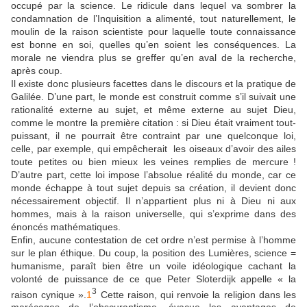
occupé par la science. Le ridicule dans lequel va sombrer la
condamnation de l’Inquisition a alimenté, tout naturellement, le
moulin de la raison scientiste pour laquelle toute connaissance
est bonne en soi, quelles qu’en soient les conséquences. La
morale ne viendra plus se greffer qu’en aval de la recherche,
après coup.
Il existe donc plusieurs facettes dans le discours et la pratique de
Galilée. D’une part, le monde est construit comme s’il suivait une
rationalité externe au sujet, et même externe au sujet Dieu,
comme le montre la première citation : si Dieu était vraiment tout-
puissant, il ne pourrait être contraint par une quelconque loi,
celle, par exemple, qui empêcherait les oiseaux d’avoir des ailes
toute petites ou bien mieux les veines remplies de mercure !
D’autre part, cette loi impose l’absolue réalité du monde, car ce
monde échappe à tout sujet depuis sa création, il devient donc
nécessairement objectif. Il n’appartient plus ni à Dieu ni aux
hommes, mais à la raison universelle, qui s’exprime dans des
énoncés mathématiques.
Enfin, aucune contestation de cet ordre n’est permise à l’homme
sur le plan éthique. Du coup, la position des Lumières, science =
humanisme, paraît bien être un voile idéologique cachant la
volonté de puissance de ce que Peter Sloterdijk appelle « la
3
raison cynique ».
1
Cette raison, qui renvoie la religion dans les