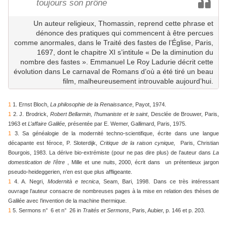
toujours son prône
Un auteur religieux, Thomassin, reprend cette phrase et
dénonce des pratiques qui commencent à être percues
comme anormales, dans le Traité des fastes de l’Église, Paris,
1697, dont le chapitre XI s’intitule « De la diminution du
nombre des fastes ». Emmanuel Le Roy Ladurie décrit cette
évolution dans Le carnaval de Romans d’où a été tiré un beau
film, malheureusement introuvable aujourd’hui.
1
1
. Ernst Bloch,
La philosophie de la Renaissance
, Payot, 1974.
1
2
. J. Brodrick,
Robert Bellarmin, l’humaniste et le saint
, Desclée de Brouwer, Paris,
1963 et
L’affaire Galilée,
présentée par E. Wemer, Gallimard, Paris, 1975.
1
3
. Sa généalogie de la modernité techno-scientifique, écrite dans une langue
décapante est féroce, P. Sloterdijk,
Critique de la raison cynique,
Paris, Christian
Bourgois, 1983. La dérive bio-extrémiste (pour ne pas dire plus) de l’auteur dans
La
domestication de l’être
, Mille et une nuits, 2000, écrit dans un prétentieux jargon
pseudo-heideggerien, n’en est que plus affligeante.
1
4
. A. Negri,
Modernità e tecnica
, Seam, Bari, 1998. Dans ce très intéressant
ouvrage l’auteur consacre de nombreuses pages à la mise en relation des thèses de
Galilée avec l’invention de la machine thermique.
1
5
. Sermons n° 6 et n° 26 in
Traités et Sermons
, Paris, Aubier, p. 146 et p. 203.