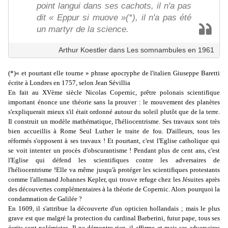
point langui dans ses cachots, il n'a pas
dit « Eppur si muove »(*), il n'a pas été
un martyr de la science.
Arthur Koestler dans Les somnambules en 1961
(*)« et pourtant elle tourne » phrase apocryphe de l'italien Giuseppe Baretti
écrite à Londres en 1757, selon Jean Sévillia
En fait au XVème siècle Nicolas Copernic, prêtre polonais scientifique
important énonce une théorie sans la prouver : le mouvement des planètes
s'expliquerait mieux s'il était ordonné autour du soleil plutôt que de la terre.
Il construit un modèle mathématique, l'héliocentrisme. Ses travaux sont très
bien accueillis à Rome Seul Luther le traite de fou. D'ailleurs, tous les
réformés s'opposent à ses travaux ! Et pourtant, c'est l'Eglise catholique qui
se voit intenter un procès d'obscurantisme ! Pendant plus de cent ans, c'est
l'Eglise qui défend les scientifiques contre les adversaires de
l'héliocentrisme !Elle va même jusqu'à protéger les scientifiques protestants
comme l'allemand Johannes Kepler, qui trouve refuge chez les Jésuites après
des découvertes complémentaires à la théorie de Copernic. Alors pourquoi la
condamnation de Galilée ?
En 1609, il s'attribue la découverte d'un opticien hollandais ; mais le plus
grave est que malgré la protection du cardinal Barberini, futur pape, tous ses
écrits sont polémistes. Il ne démontre rien, il affirme et mais ses adversaires