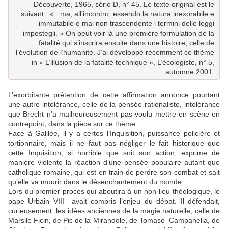
Découverte, 1965, série D, n° 45. Le texte original est le
suivant: :­«...ma, all’incontro, essendo la natura inexorabile e
immutabile e mai non trascendente i termini delle leggi
impostegli. » On peut voir là une première formulation de la
fatalité qui s’inscrira ensuite dans une histoire, celle de
l’évolution de l’humanité. J’ai développé récemment ce thème
in « L’illusion de la fatalité technique », L’écologiste, n° 5,
automne 2001.
L’exorbitante prétention de cette affirmation annonce pourtant
une autre intolérance, celle de la pensée rationaliste, intolérance
que Brecht n’a malheureusement pas voulu mettre en scène en
contrepoint, dans la pièce sur ce thème.
Face à Galilée, il y a certes l’Inquisition, puissance policière et
tortionnaire, mais il ne faut pas négliger le fait historique que
cette Inquisition, si horrible que soit son action, exprime de
manière violente la réaction d’une pensée populaire autant que
catholique romaine, qui est en train de perdre son combat et sait
qu’elle va mourir dans le désenchantement du monde.
Lors du premier procès qui aboutira à un non-lieu théologique, le
pape Urbain VIII avait compris l’enjeu du débat. Il défendait,
curieusement, les idées anciennes de la magie naturelle, celle de
Marsile Ficin, de Pic de la Mirandole, de Tomaso Campanella, de