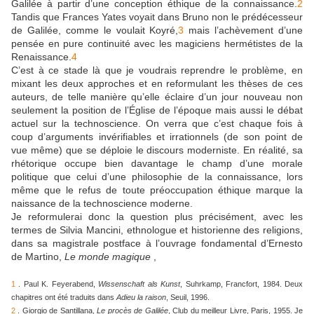
Galilée à partir d’une conception éthique de la connaissance.
2
Tandis que Frances Yates voyait dans Bruno non le prédécesseur
de Galilée, comme le voulait Koyré,
3
mais l’achèvement d’une
pensée en pure continuité avec les magiciens hermétistes de la
Renaissance.
4
C’est à ce stade là que je voudrais reprendre le problème, en
mixant les deux approches et en reformulant les thèses de ces
auteurs, de telle manière qu’elle éclaire d’un jour nouveau non
seulement la position de l’Église de l’époque mais aussi le débat
actuel sur la technoscience. On verra que c’est chaque fois à
coup d’arguments invérifiables et irrationnels (de son point de
vue même) que se déploie le discours moderniste. En réalité, sa
rhétorique occupe bien davantage le champ d’une morale
politique que celui d’une philosophie de la connaissance, lors
même que le refus de toute préoccupation éthique marque la
naissance de la technoscience moderne.
Je reformulerai donc la question plus précisément, avec les
termes de Silvia Mancini, ethnologue et historienne des religions,
dans sa magistrale postface à l’ouvrage fondamental d’Ernesto
de Martino,
Le monde magique
,
1
. Paul K. Feyerabend,
Wissenschaft als Kunst
, Suhrkamp, Francfort, 1984. Deux
chapitres ont été traduits dans
Adieu la raison
, Seuil, 1996.
2
. Giorgio de Santillana,
Le procès de Galilée
, Club du meilleur Livre, Paris, 1955. Je