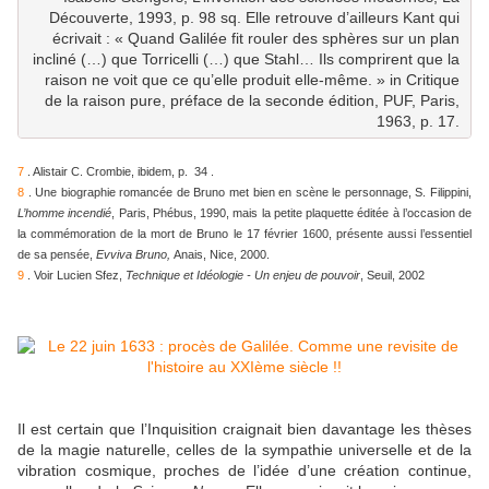
Découverte, 1993, p. 98 sq. Elle retrouve d’ailleurs Kant qui
écrivait : « Quand Galilée fit rouler des sphères sur un plan
incliné (…) que Torricelli (…) que Stahl… Ils comprirent que la
raison ne voit que ce qu’elle produit elle-même. » in Critique
de la raison pure, préface de la seconde édition, PUF, Paris,
1963, p. 17.
7
. Alistair C. Crombie, ibidem, p. 34 .
8
. Une biographie romancée de Bruno met bien en scène le personnage, S. Filippini,
L’homme incendié
, Paris, Phébus, 1990, mais la petite plaquette éditée à l’occasion de
la commémoration de la mort de Bruno le 17 février 1600, présente aussi l’essentiel
de sa pensée,
Evviva Bruno,
Anais, Nice, 2000.
9
. Voir Lucien Sfez,
Technique et Idéologie - Un enjeu de pouvoir
, Seuil, 2002
Il est certain que l’Inquisition craignait bien davantage les thèses
de la magie naturelle, celles de la sympathie universelle et de la
vibration cosmique, proches de l’idée d’une création continue,