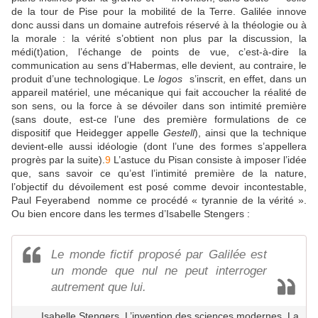
de la tour de Pise pour la mobilité de la Terre. Galilée innove
donc aussi dans un domaine autrefois réservé à la théologie ou à
la morale : la vérité s’obtient non plus par la discussion, la
médi(t)ation, l’échange de points de vue, c’est-à-dire la
communication au sens d’Habermas, elle devient, au contraire, le
produit d’une technologique. Le
logos
s’inscrit, en effet, dans un
appareil matériel, une mécanique qui fait accoucher la réalité de
son sens, ou la force à se dévoiler dans son intimité première
(sans doute, est-ce l’une des première formulations de ce
dispositif que Heidegger appelle
Gestell
), ainsi que la technique
devient-elle aussi idéologie (dont l’une des formes s’appellera
progrès par la suite).
9
L’astuce du Pisan consiste à imposer l’idée
que, sans savoir ce qu’est l’intimité première de la nature,
l’objectif du dévoilement est posé comme devoir incontestable,
Paul Feyerabend nomme ce procédé « tyrannie de la vérité ».
Ou bien encore dans les termes d’Isabelle Stengers :
Le monde fictif proposé par Galilée est
un monde que nul ne peut interroger
autrement que lui.
Isabelle Stengers, L’invention des sciences modernes, La