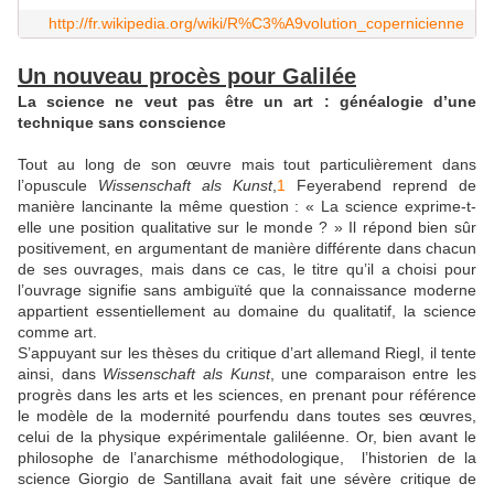
http://fr.wikipedia.org/wiki/R%C3%A9volution_copernicienne
Un nouveau procès pour Galilée
La science ne veut pas être un art : généalogie d’une
technique sans conscience
T
out au long de son œuvre mais tout particulièrement dans
l’opuscule
Wissenschaft als Kunst
,
1
Feyerabend reprend de
manière lancinante la même question : « La science exprime-t-
elle une position qualitative sur le monde ? » Il répond bien sûr
positivement, en argumentant de manière différente dans chacun
de ses ouvrages, mais dans ce cas, le titre qu’il a choisi pour
l’ouvrage signifie sans ambiguïté que la connaissance moderne
appartient essentiellement au domaine du qualitatif, la science
comme art.
S’appuyant sur les thèses du critique d’art allemand Riegl, il tente
ainsi, dans
Wissenschaft als Kunst
, une comparaison entre les
progrès dans les arts et les sciences, en prenant pour référence
le modèle de la modernité pourfendu dans toutes ses œuvres,
celui de la physique expérimentale galiléenne. Or, bien avant le
philosophe de l’anarchisme méthodologique, l’historien de la
science Giorgio de Santillana avait fait une sévère critique de