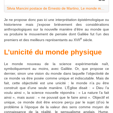
Silvia Mancini postace de Ernesto de Martino, Le monde magique, Les empêcheurs de penser en rond, Paris, 1999, p. 305 et Silvia Mancini, Bernard Meheust « La réponse des métapsychistes » in L’homme, n° 161, janvier-mars 2002, pp. 225-238.
Je ne propose donc pas ici une interprétation épistémologique ou
historienne mais j’expose brièvement des considérations
anthropologiques sur la nouvelle manière d’être au monde que
va produire le mouvement de pensée dont Galilée fut l’un des
e
premiers et des meilleurs représentants au XVII
siècle.
L’unicité du monde physique
Le monde nouveau de la science expérimentale naît,
symboliquement au moins, avec Galilée. Or, que propose ce
dernier, sinon une vision du monde dans laquelle l’objectivité de
ce monde va être posée comme unique et indiscutable. Mais de
fait, cette objectivité est une unicité : le monde n’a pu être
construit que d’une seule manière. L’Église disait : « Dieu l’a
voulu ainsi », la science nouvelle répondra : « La nature l’a fait
ainsi », mais aussi : « ne pouvait que le faire ainsi ». Objectif et
unique, ce monde doit être encore perçu par le sujet (d’où le
problème à l’époque de la valeur des sens comme moyen de
connaissance de la réalité, le sensualisme anglais, Hume,