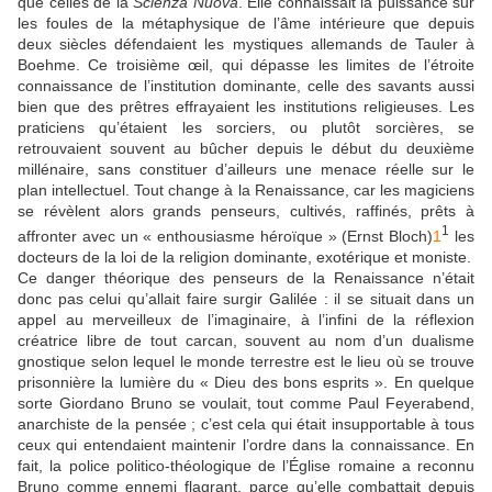
que celles de la
Scienza Nuova
. Elle connaissait la puissance sur
les foules de la métaphysique de l’âme intérieure que depuis
deux siècles défendaient les mystiques allemands de Tauler à
Boehme. Ce troisième œil, qui dépasse les limites de l’étroite
connaissance de l’institution dominante, celle des savants aussi
bien que des prêtres effrayaient les institutions religieuses. Les
praticiens qu’étaient les sorciers, ou plutôt sorcières, se
retrouvaient souvent au bûcher depuis le début du deuxième
millénaire, sans constituer d’ailleurs une menace réelle sur le
plan intellectuel. Tout change à la Renaissance, car les magiciens
se révèlent alors grands penseurs, cultivés, raffinés, prêts à
1
affronter avec un « enthousiasme héroïque » (Ernst Bloch)
1
les
docteurs de la loi de la religion dominante, exotérique et moniste.
Ce danger théorique des penseurs de la Renaissance n’était
donc pas celui qu’allait faire surgir Galilée : il se situait dans un
appel au merveilleux de l’imaginaire, à l’infini de la réflexion
créatrice libre de tout carcan, souvent au nom d’un dualisme
gnostique selon lequel le monde terrestre est le lieu où se trouve
prisonnière la lumière du « Dieu des bons esprits ». En quelque
sorte Giordano Bruno se voulait, tout comme Paul Feyerabend,
anarchiste de la pensée ; c’est cela qui était insupportable à tous
ceux qui entendaient maintenir l’ordre dans la connaissance. En
fait, la police politico-théologique de l’Église romaine a reconnu
Bruno comme ennemi flagrant, parce qu’elle combattait depuis