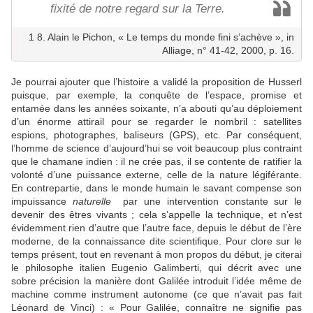
fixité de notre regard sur la Terre.
1 8. Alain le Pichon, « Le temps du monde fini s’achève », in
Alliage, n° 41-42, 2000, p. 16.
Je pourrai ajouter que l’histoire a validé la proposition de Husserl
puisque, par exemple, la conquête de l’espace, promise et
entamée dans les années soixante, n’a abouti qu’au déploiement
d’un énorme attirail pour se regarder le nombril : satellites
espions, photographes, baliseurs (GPS), etc. Par conséquent,
l’homme de science d’aujourd’hui se voit beaucoup plus contraint
que le chamane indien : il ne crée pas, il se contente de ratifier la
volonté d’une puissance externe, celle de la nature légiférante.
En contrepartie, dans le monde humain le savant compense son
impuissance
naturelle
par une intervention constante sur le
devenir des êtres vivants ; cela s’appelle la technique, et n’est
évidemment rien d’autre que l’autre face, depuis le début de l’ère
moderne, de la connaissance dite scientifique. Pour clore sur le
temps présent, tout en revenant à mon propos du début, je citerai
le philosophe italien Eugenio Galimberti, qui décrit avec une
sobre précision la manière dont Galilée introduit l’idée même de
machine comme instrument autonome (ce que n’avait pas fait
Léonard de Vinci) : « Pour Galilée, connaître ne signifie pas