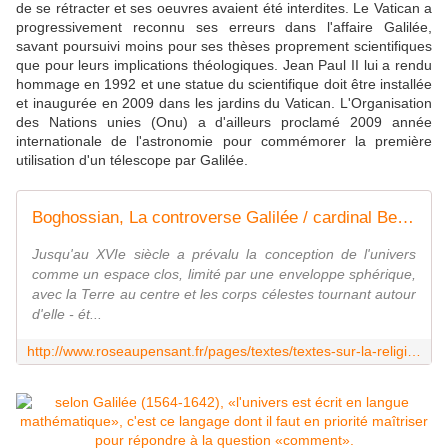
de se rétracter et ses oeuvres avaient été interdites. Le Vatican a
progressivement reconnu ses erreurs dans l'affaire Galilée,
savant poursuivi moins pour ses thèses proprement scientifiques
que pour leurs implications théologiques. Jean Paul II lui a rendu
hommage en 1992 et une statue du scientifique doit être installée
et inaugurée en 2009 dans les jardins du Vatican. L'Organisation
des Nations unies (Onu) a d'ailleurs proclamé 2009 année
internationale de l'astronomie pour commémorer la première
utilisation d'un télescope par Galilée.
Boghossian, La controverse Galilée / cardinal Bellarmin
Jusqu'au XVIe siècle a prévalu la conception de l'uni­vers
comme un espace clos, limité par une enveloppe sphérique,
avec la Terre au centre et les corps célestes tournant autour
d'elle - ét...
http://www.roseaupensant.fr/pages/textes/textes-sur-la-religion/boghossian-la-controverse-galilee-cardinal-bellarmin.html