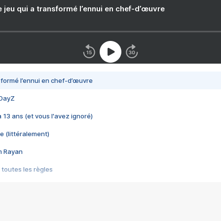
e jeu qui a transformé l’ennui en chef-d’œuvre
nsformé l’ennui en chef-d’œuvre
 DayZ
 a 13 ans (et vous l'avez ignoré)
e (littéralement)
im Rayan
 toutes les règles
s les jeux vidéo
us choquant de Rockstar ? - Le scandale BULLY