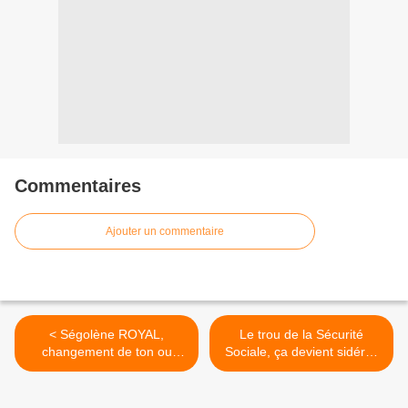
Commentaires
Ajouter un commentaire
< Ségolène ROYAL,
Le trou de la Sécurité
changement de ton ou
Sociale, ça devient sidéral;
changement de position ?
Encore la faute au
libéralisme? >