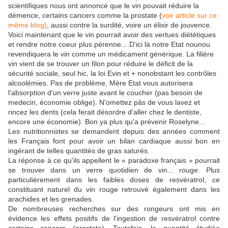
scientifiques nous ont annoncé que le vin pouvait réduire la
démence, certains cancers comme la prostate (
voir article sur ce
même blog)
, aussi contre la surdité, voire un élixir de jouvence.
Voici maintenant que le vin pourrait avoir des vertues diètétiques
et rendre notre coeur plus pérenne....D'ici là notre Etat nounou
revendiquera le vin comme un médicament générique. La filière
vin vient de se trouver un filon pour réduire le déficit de la
sécurité sociale, seul hic, la loi Evin et + nonobstant les contrôles
alcoolémies. Pas de problème, Mère Etat vous autorisera
l'absorption d'un verre juste avant le coucher (pas besoin de
medecin, économie oblige). N'omettez pâs de vous lavez et
rincez les dents (cela ferait désordre d'aller chez le dentiste,
encore une économie). Bon ya plus qu'a prévenir Roselyne...
Les nutritionnistes se demandent depuis des années comment
les Français font pour avoir un bilan cardiaque aussi bon en
ingérant de telles quantités de gras saturés.
La réponse à ce qu'ils appellent le « paradoxe français » pourrait
se trouver dans un verre quotidien de vin... rouge. Plus
particulièrement dans les faibles doses de resvératrol, ce
constituant naturel du vin rouge retrouvé également dans les
arachides et les grenades.
De nombreuses recherches sur des rongeurs ont mis en
évidence les effets positifs de l'ingestion de resvératrol contre