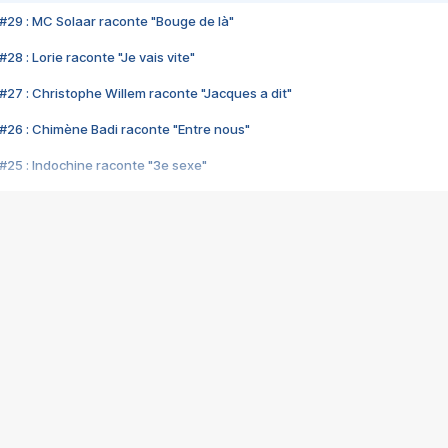
#29 : MC Solaar raconte "Bouge de là"
28 : Lorie raconte "Je vais vite"
#27 : Christophe Willem raconte "Jacques a dit"
#26 : Chimène Badi raconte "Entre nous"
#25 : Indochine raconte "3e sexe"
#24 : Zaho raconte "C'est chelou"
#23 : Patrick Bruel raconte "Au café des délices"
#22 : Kyo raconte "Le chemin"
#21 : Nolwenn Leroy raconte "Cassé"
#20 : Patrick Hernandez raconte "Born to be alive"
#19 : Lorie raconte "Près de moi"
#18 : Michael Jones raconte "A nos actes manqués" (avec Jean-Jacque