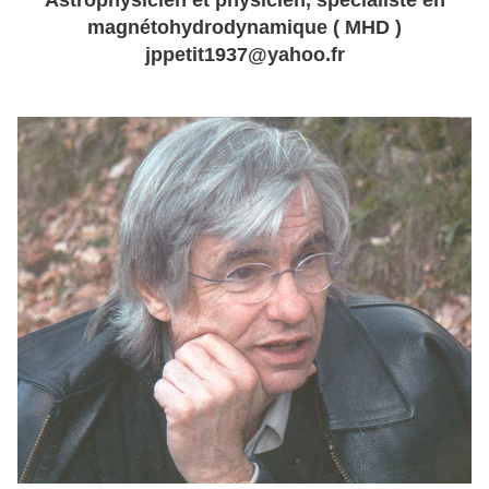
Astrophysicien et physicien, spécialiste en
magnétohydrodynamique ( MHD )
jppetit1937@yahoo.fr