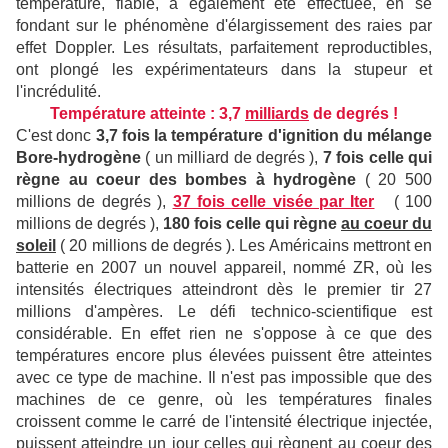
température, fiable, a également été effectuée, en se
fondant sur le phénomène d'élargissement des raies par
effet Doppler. Les résultats, parfaitement reproductibles,
ont plongé les expérimentateurs dans la stupeur et
l'incrédulité.
Température atteinte : 3,7
milliards
de degrés !
C'est donc
3,7 fois
la température d'ignition du mélange
Bore-hydrogène
( un milliard de degrés ),
7 fois
celle qui
règne au coeur des bombes à hydrogène
( 20 500
millions de degrés ),
37 fois celle visée par Iter
( 100
millions de degrés ),
180 fois
celle qui règne
au coeur du
soleil
( 20 millions de degrés ). Les Américains mettront en
batterie en 2007 un nouvel appareil, nommé ZR, où les
intensités électriques atteindront dès le premier tir 27
millions d'ampères. Le défi technico-scientifique est
considérable. En effet rien ne s'oppose à ce que des
températures encore plus élevées puissent être atteintes
avec ce type de machine. Il n'est pas impossible que des
machines de ce genre, où les températures finales
croissent comme le carré de l'intensité électrique injectée,
puissent atteindre un jour celles qui règnent au coeur des