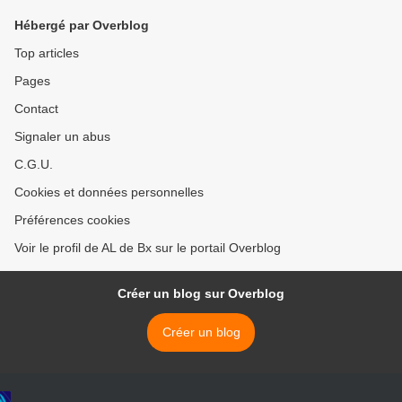
subi un revers au Sénat.
Hébergé par Overblog
Espérons qu'
Edouard/Sabine n'auront
Top articles
pas à subir les grèves ni
Pages
Contact
Signaler un abus
C.G.U.
Cookies et données personnelles
Préférences cookies
Voir le profil de AL de Bx sur le portail Overblog
Créer un blog sur Overblog
Créer un blog