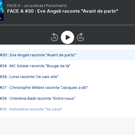
FACE A - un podcast Purecharts
FACE A #30 : Eve Angeli raconte "Avant de partir"
#30 : Eve Angeli raconte "Avant de partir"
#29 : MC Solaar raconte "Bouge de là"
28 : Lorie raconte "Je vais vite"
#27 : Christophe Willem raconte "Jacques a dit"
#26 : Chimène Badi raconte "Entre nous"
#25 : Indochine raconte "3e sexe"
#24 : Zaho raconte "C'est chelou"
#23 : Patrick Bruel raconte "Au café des délices"