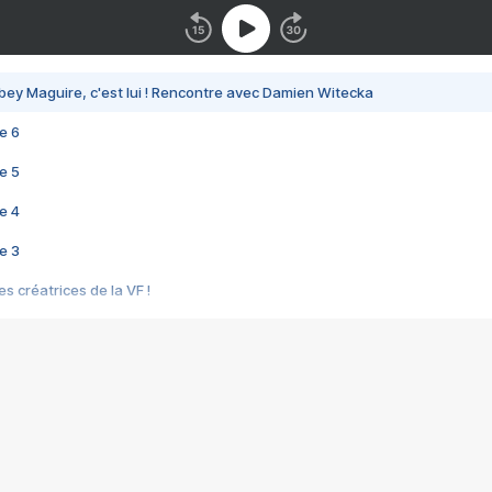
bey Maguire, c'est lui ! Rencontre avec Damien Witecka
e 6
e 5
e 4
e 3
s créatrices de la VF !
e 2
e 1
e Mektoub My Love arrive enfin ! Rencontre avec Shaïn Boumedine et Sal
i : après Toni en famille
elle réalise le bouleversant Dites lui que je l'aime