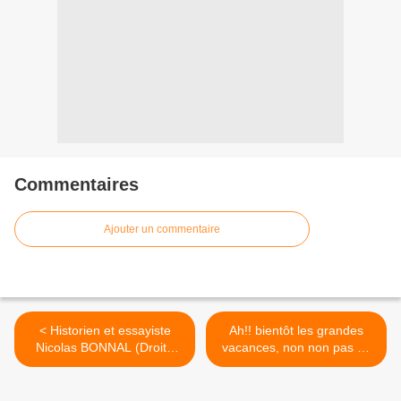
Commentaires
Ajouter un commentaire
< Historien et essayiste
Ah!! bientôt les grandes
Nicolas BONNAL (Droite
vacances, non non pas de
Libérale) nous procure sa
49/3, nous nous concertons
vérité sur le Sarkozy/Fillon
(entre UMP) >
staff. Comme quoi chez les