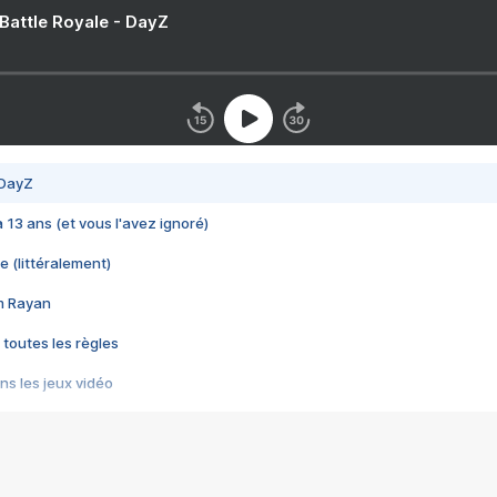
 Battle Royale - DayZ
 DayZ
 a 13 ans (et vous l'avez ignoré)
e (littéralement)
im Rayan
 toutes les règles
s les jeux vidéo
us choquant de Rockstar ? - Le scandale BULLY
e plus moche de Steam