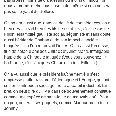
pas promis moins de clandestins ou moins d’impôts : on
nous a promis d’être tous ensemble, même si cela ne sera
pas sur le yacht de Bolloré.
On notera aussi que, dans ce défilé de compétences, on a
bien des amis et bien des fils de notables ; c’est le cas de
Fillon, estampillé gaulliste social, séguiniste et sans doute
aussi héritier de Chaban et de son imbécile société
bloquée… ou l’on retrouvait Delors. On a aussi Pécresse,
fille de notable ami des Chirac ; et Alliot-Marie, infatigable
harpie de la Chiraquie fatiguée (Vous vous souvenez : «
La France, c’est Jacques Chirac et la tour Eiffel ! »)…
On a vu aussi que le président fraîchement élu s’est
empressé d’aller rassurer l’Allemagne et l’Europe, qui ont
si bien contribué à saccager notre appareil industriel. En
bref, on peut dire qu’il y a dans ce gouvernement constitué
comme une espèce de sans-faute de mauvais goût. Pour
un peu, on ferait ses paquets, comme Manaudou ou bien
Johnny.