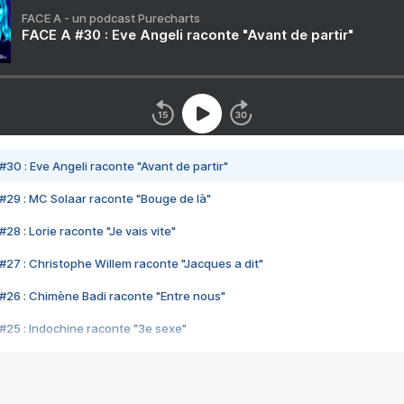
FACE A - un podcast Purecharts
FACE A #30 : Eve Angeli raconte "Avant de partir"
#30 : Eve Angeli raconte "Avant de partir"
#29 : MC Solaar raconte "Bouge de là"
28 : Lorie raconte "Je vais vite"
#27 : Christophe Willem raconte "Jacques a dit"
#26 : Chimène Badi raconte "Entre nous"
#25 : Indochine raconte "3e sexe"
#24 : Zaho raconte "C'est chelou"
#23 : Patrick Bruel raconte "Au café des délices"