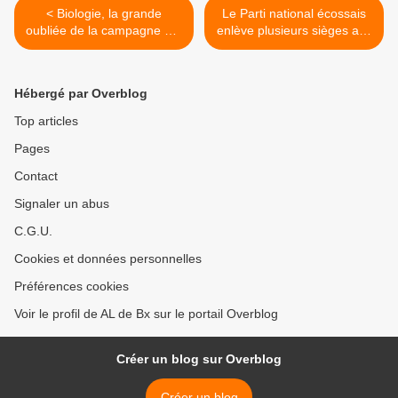
< Biologie, la grande
Le Parti national écossais
oubliée de la campagne par
enlève plusieurs sièges aux
Claude Allègre, le dissident
travaillistes lors des
du PS!
élections législatives, selon
les premiers résultats. Tony
Hébergé par Overblog
Blair perd aussi des appuis
au Pays de Galles et en
Top articles
Angle >
Pages
Contact
Signaler un abus
C.G.U.
Cookies et données personnelles
Préférences cookies
Voir le profil de AL de Bx sur le portail Overblog
Créer un blog sur Overblog
Créer un blog