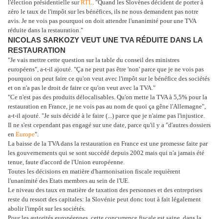
l'élection présidentielle sur
RTL
. "Quand les Slovènes décident de porter à
zéro le taux de l'impôt sur les bénéfices, ils ne nous demandent pas notre
avis. Je ne vois pas pourquoi on doit attendre l'unanimité pour une TVA
réduite dans la restauration."
NICOLAS SARKOZY VEUT UNE TVA RÉDUITE DANS LA
RESTAURATION
"Je vais mettre cette question sur la table du conseil des ministres
européens", a-t-il ajouté. "Ça ne peut pas être 'non' parce que je ne vois pas
pourquoi on peut faire ce qu'on veut avec l'impôt sur le bénéfice des sociétés
et on n'a pas le droit de faire ce qu'on veut avec la TVA."
"Ce n'est pas des produits délocalisables. Qu'on mette la TVA à 5,5% pour la
restauration en France, je ne vois pas au nom de quoi ça gêne l'Allemagne",
a-t-il ajouté. "Je suis décidé à le faire (...) parce que je n'aime pas l'injustice.
Il ne s'est cependant pas engagé sur une date, parce qu'il y a "d'autres dossiers
en
Europe
".
La baisse de la TVA dans la restauration en France est une promesse faite par
les gouvernements qui se sont succédé depuis 2002 mais qui n'a jamais été
tenue, faute d'accord de l'Union européenne.
Toutes les décisions en matière d'harmonisation fiscale requièrent
l'unanimité des Etats membres au sein de l'UE.
Le niveau des taux en matière de taxation des personnes et des entreprises
reste du ressort des capitales: la Slovénie peut donc tout à fait légalement
abolir l'impôt sur les sociétés.
Pour les autorités européennes, cette concurrence fiscale est saine, dans la