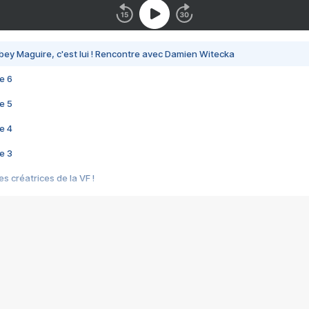
bey Maguire, c'est lui ! Rencontre avec Damien Witecka
e 6
e 5
e 4
e 3
s créatrices de la VF !
e 2
e 1
e Mektoub My Love arrive enfin ! Rencontre avec Shaïn Boumedine et Sal
i : après Toni en famille
elle réalise le bouleversant Dites lui que je l'aime