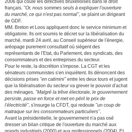
2006 qui coule les directives bruxelloises dans le droit
français.
"Or, nous sommes seuls à expliquer l'ouverture
du marché, ce qui n'est pas normal"
, se plaint un dirigeant
de GDF.
MM. Breton et Loos appliquent donc le service minimum et
obligatoire. Ils ont soumis le décret sur la libéralisation du
marché, mardi 24 avril, au Conseil supérieur de l'énergie,
aréopage purement consultatif où siègent des
représentants de l'Etat, du Parlement, des syndicats, des
consommateurs et des entreprises du secteur.
Pour le reste, la discrétion s'impose. La CGT et les
sénateurs communistes s'en inquiètent. Ils dénoncent des
décisions prises
"en catimini"
entre les deux tours et jugent
que la libéralisation du secteur va grever le pouvoir d'achat
des ménages.
"Malgré la trêve électorale, le gouvernement
persiste, passe en force et met en péril le prix de
l'électricité"
, s'insurge la CFDT, qui redoute
"un coup de
matraque sur les consommateurs particuliers"
.
Avant la présidentielle, le gouvernement n'a pas osé
dresser un bilan critique de l'ouverture du marché aux
grands industriels (2000) et aux professionnels (2004). Et