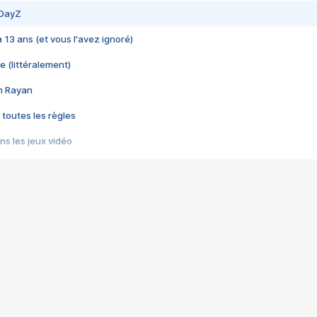
 DayZ
 a 13 ans (et vous l'avez ignoré)
e (littéralement)
im Rayan
 toutes les règles
s les jeux vidéo
us choquant de Rockstar ? - Le scandale BULLY
e plus moche de Steam
du RÊVE tourne au CAUCHEMAR
pendant 8 heures
it… à tort
umiliés par un jeu vidéo