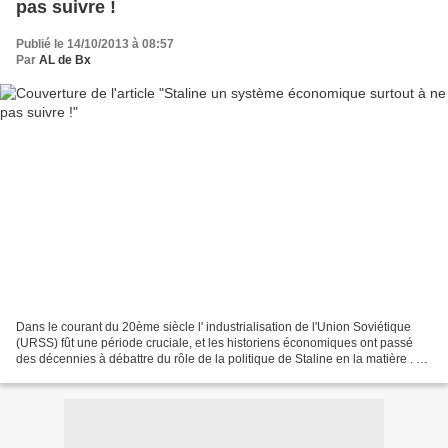
pas suivre !
Publié le 14/10/2013 à 08:57
Par
AL de Bx
Dans le courant du 20ème siècle l' industrialisation de l'Union Soviétique
(URSS) fût une période cruciale, et les historiens économiques ont passé
des décennies à débattre du rôle de la politique de Staline en la matière . Ce
post de Vost fait valoir...