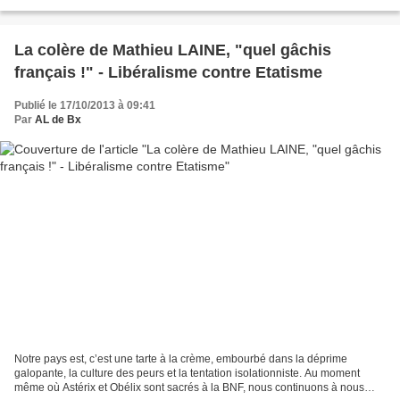
entre une social-démocratie...
La colère de Mathieu LAINE, "quel gâchis
français !" - Libéralisme contre Etatisme
Publié le 17/10/2013 à 09:41
Par
AL de Bx
Notre pays est, c’est une tarte à la crème, embourbé dans la déprime
galopante, la culture des peurs et la tentation isolationniste. Au moment
même où Astérix et Obélix sont sacrés à la BNF, nous continuons à nous