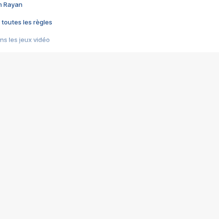
im Rayan
 toutes les règles
s les jeux vidéo
us choquant de Rockstar ? - Le scandale BULLY
e plus moche de Steam
du RÊVE tourne au CAUCHEMAR
pendant 8 heures
it… à tort
umiliés par un jeu vidéo
ire - Final Fantasy 8
ti un empire - Age of Empires
story DOFUS
tard, il crée l'un des pires jeux de tous les temps, MindsEye.