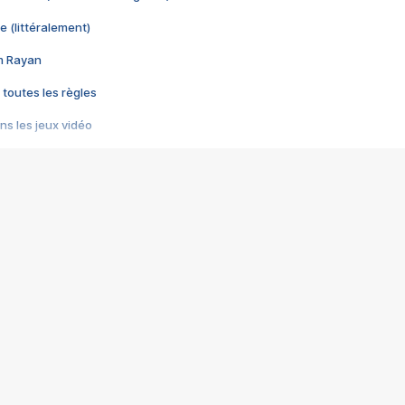
e (littéralement)
im Rayan
 toutes les règles
s les jeux vidéo
us choquant de Rockstar ? - Le scandale BULLY
e plus moche de Steam
du RÊVE tourne au CAUCHEMAR
pendant 8 heures
it… à tort
umiliés par un jeu vidéo
ire - Final Fantasy 8
ti un empire - Age of Empires