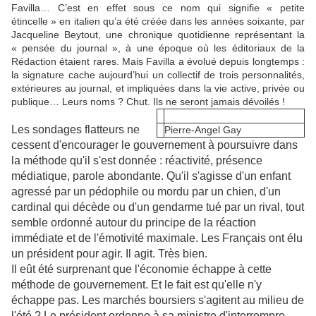
Favilla… C’est en effet sous ce nom qui signifie « petite
étincelle » en italien qu’a été créée dans les années soixante, par
Jacqueline Beytout, une chronique quotidienne représentant la
« pensée du journal », à une époque où les éditoriaux de la
Rédaction étaient rares. Mais Favilla a évolué depuis longtemps :
la signature cache aujourd’hui un collectif de trois personnalités,
extérieures au journal, et impliquées dans la vie active, privée ou
publique… Leurs noms ? Chut. Ils ne seront jamais dévoilés !
Les sondages flatteurs ne
Pierre-Angel Gay
cessent d'encourager le gouvernement à poursuivre dans
la méthode qu'il s'est donnée : réactivité, présence
médiatique, parole abondante. Qu'il s'agisse d'un enfant
agressé par un pédophile ou mordu par un chien, d'un
cardinal qui décède ou d'un gendarme tué par un rival, tout
semble ordonné autour du principe de la réaction
immédiate et de l'émotivité maximale. Les Français ont élu
un président pour agir. Il agit. Très bien.
Il eût été surprenant que l'économie échappe à cette
méthode de gouvernement. Et le fait est qu'elle n'y
échappe pas. Les marchés boursiers s'agitent au milieu de
l'été ? Le président ordonne à sa ministre d'interrompre