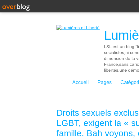
Lumièr
L&L est un blog "l
socialistes,ni con
dimension de la vi
France,sans cari
libertés,une démoc
Accueil
Pages
Catégor
Droits sexuels exclus
LGBT, exigent la « s
famille. Bah voyons, 