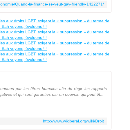
conomie/Quand-la-finance-se-veut-gay-friendly-1422271/
connues par les êtres humains afin de régir les rapports
atives et qui sont garanties par un pouvoir, qui peut êt...
http://www.wikiberal.org/wiki/Droit