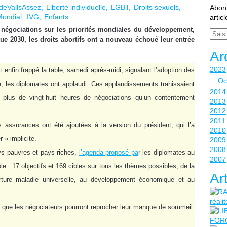
deVallsAssez
Liberté individuelle
LGBT
Droits sexuels
Abonn
Mondial
IVG
Enfants
artic
égociations sur les priorités mondiales du développement,
Email
ue 2030, les droits abortifs ont a nouveau échoué leur entrée
Ar
2023
enfin frappé la table, samedi après-midi, signalant l’adoption des
Oc
, les diplomates ont applaudi. Ces applaudissements trahissaient
2014
 plus de vingt-huit heures de négociations qu’un contentement
2013
2012
2011
assurances ont été ajoutées à la version du président, qui l’a
2010
 » implicite.
2009
2008
ays pauvres et pays riches,
l’agenda proposé pa
r les diplomates au
2007
e : 17 objectifs et 169 cibles sur tous les thèmes possibles, de la
Ar
erture maladie universelle, au développement économique et au
s que les négociateurs pourront reprocher leur manque de sommeil.