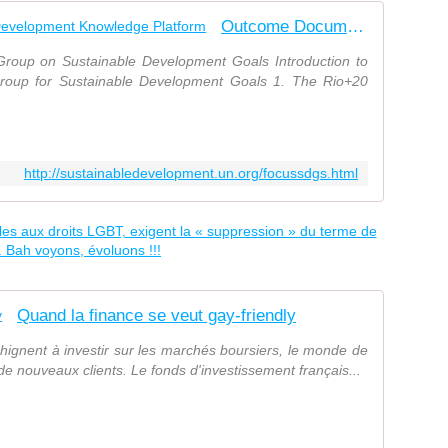
Outcome Document .:. Sustainable Development Knowledge Platform
oup on Sustainable Development Goals Introduction to
roup for Sustainable Development Goals 1. The Rio+20
http://sustainabledevelopment.un.org/focussdgs.html
Quand la finance se veut gay-friendly
ignent à investir sur les marchés boursiers, le monde de
r de nouveaux clients. Le fonds d'investissement français...