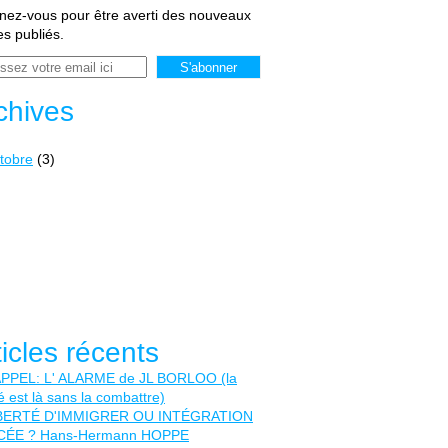
ez-vous pour être averti des nouveaux
les publiés.
chives
tobre
(3)
ticles récents