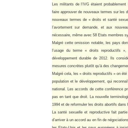
Les militants de l’IVG étaient probablemen
faire approuver de nouveaux termes sur les dr
nouveaux termes de « droits et santé sexuel
l’avortement sur demande, et aux nouveau
nécessaire, même avec 58 Etats membres sy
Malgré cette omission notable, les pays dont 
l’usage du terme « droits reproductifs »
développement durable de 2012. Ils consi
mesures concrètes plutôt qu’à des changement
Malgré cela, les « droits reproductifs » on été
population et le développement, qui reconnaît
national. Les accords de cette conférence pré
pas en tant que droit. La nouvelle terminolog
1994 et de reformuler les droits abortifs dans
La santé sexuelle et reproductive fait part
d’arriver à un accord au en fin de négociation
les Etats-Unis et les pays européens à insist