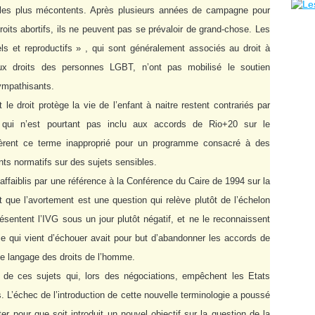
t les plus mécontents. Après plusieurs années de campagne pour
oits abortifs, ils ne peuvent pas se prévaloir de grand-chose. Les
s et reproductifs » , qui sont généralement associés au droit à
x droits des personnes LGBT, n’ont pas mobilisé le soutien
mpathisants.
le droit protège la vie de l’enfant à naitre restent contrariés par
, qui n’est pourtant pas inclu aux accords de Rio+20 sur le
dèrent ce terme inapproprié pour un programme consacré à des
s normatifs sur des sujets sensibles.
 affaiblis par une référence à la Conférence du Caire de 1994 sur la
 que l’avortement est une question qui relève plutôt de l’échelon
sentent l’IVG sous un jour plutôt négatif, et ne le reconnaissent
ie qui vient d’échouer avait pour but d’abandonner les accords de
 le langage des droits de l’homme.
ie de ces sujets qui, lors des négociations, empêchent les Etats
s. L’échec de l’introduction de cette nouvelle terminologie a poussé
er pour que soit introduit un nouvel objectif sur la question de la