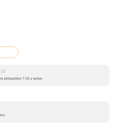
7:22
tre pédophiles ? On y arrive.
ns..