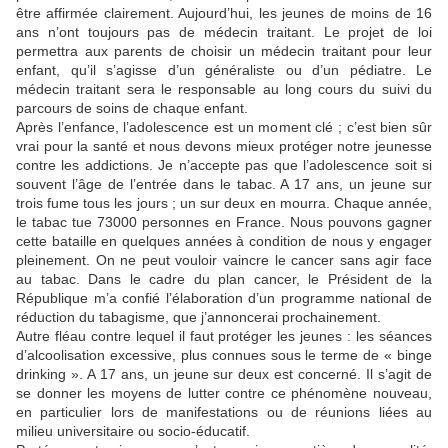
être affirmée clairement. Aujourd’hui, les jeunes de moins de 16
ans n’ont toujours pas de médecin traitant. Le projet de loi
permettra aux parents de choisir un médecin traitant pour leur
enfant, qu’il s’agisse d’un généraliste ou d’un pédiatre. Le
médecin traitant sera le responsable au long cours du suivi du
parcours de soins de chaque enfant.
Après l’enfance, l’adolescence est un moment clé ; c’est bien sûr
vrai pour la santé et nous devons mieux protéger notre jeunesse
contre les addictions. Je n’accepte pas que l’adolescence soit si
souvent l’âge de l’entrée dans le tabac. A 17 ans, un jeune sur
trois fume tous les jours ; un sur deux en mourra. Chaque année,
le tabac tue 73000 personnes en France. Nous pouvons gagner
cette bataille en quelques années à condition de nous y engager
pleinement. On ne peut vouloir vaincre le cancer sans agir face
au tabac. Dans le cadre du plan cancer, le Président de la
République m’a confié l’élaboration d’un programme national de
réduction du tabagisme, que j’annoncerai prochainement.
Autre fléau contre lequel il faut protéger les jeunes : les séances
d’alcoolisation excessive, plus connues sous le terme de « binge
drinking ». A 17 ans, un jeune sur deux est concerné. Il s’agit de
se donner les moyens de lutter contre ce phénomène nouveau,
en particulier lors de manifestations ou de réunions liées au
milieu universitaire ou socio-éducatif.