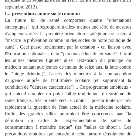
exposée le 23 septembre dernier (voir notre article ci-contre du 23
septembre 2013).
La prévention comme socle commun
La future loi de santé comportera quatre "orientations
stratégiques", qui regrouperont elles- mêmes une série de mesures
d'ampleur variée. La première orientation stratégique consistera à
"inscrire la prévention comme un des socles de notre politique de
santé". Ceci passe notamment par la création - en liaison avec
l'Education nationale - d'un "parcours éducatif en santé". Parmi
les autres mesures figurent aussi l'extension du principe du
médecin traitant aux jeunes de moins de seize ans, la lutte contre
le "binge drinking", l'accès des mineures à la contraception
d'urgence auprès de l'infirmière scolaire (en supprimant la
condition de "détresse caractérisée")... Ce programme ambitieux -
qui entend combler un point faible traditionnel du système de
santé français, très orienté vers le curatif - posera toutefois très
rapidement la question de l'état actuel de la médecine scolaire.
Enfin, les grandes villes pourraient être concernées par "la
définition du cadre de l'expérimentation de salles de
consommation à moindre risque" (les "salles de shoot"). Les
précautions oratoires qui
encadrent cette mesure témoignent de