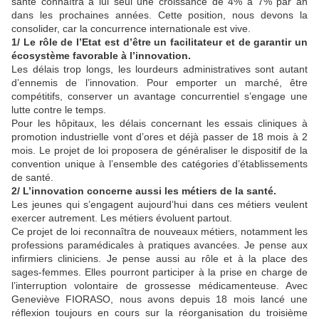
santé connaîtra à lui seul une croissance de 4% à 7% par an
dans les prochaines années. Cette position, nous devons la
consolider, car la concurrence internationale est vive.
1/ Le rôle de l’Etat est d’être un facilitateur et de garantir un
écosystème favorable à l’innovation.
Les délais trop longs, les lourdeurs administratives sont autant
d’ennemis de l’innovation. Pour emporter un marché, être
compétitifs, conserver un avantage concurrentiel s’engage une
lutte contre le temps.
Pour les hôpitaux, les délais concernant les essais cliniques à
promotion industrielle vont d’ores et déjà passer de 18 mois à 2
mois. Le projet de loi proposera de généraliser le dispositif de la
convention unique à l’ensemble des catégories d’établissements
de santé.
2/ L’innovation concerne aussi les métiers de la santé.
Les jeunes qui s’engagent aujourd’hui dans ces métiers veulent
exercer autrement. Les métiers évoluent partout.
Ce projet de loi reconnaîtra de nouveaux métiers, notamment les
professions paramédicales à pratiques avancées. Je pense aux
infirmiers cliniciens. Je pense aussi au rôle et à la place des
sages-femmes. Elles pourront participer à la prise en charge de
l’interruption volontaire de grossesse médicamenteuse. Avec
Geneviève FIORASO, nous avons depuis 18 mois lancé une
réflexion toujours en cours sur la réorganisation du troisième