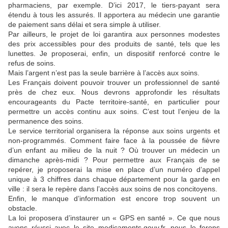
pharmaciens, par exemple. D’ici 2017, le tiers-payant sera
étendu à tous les assurés. Il apportera au médecin une garantie
de paiement sans délai et sera simple à utiliser.
Par ailleurs, le projet de loi garantira aux personnes modestes
des prix accessibles pour des produits de santé, tels que les
lunettes. Je proposerai, enfin, un dispositif renforcé contre le
refus de soins.
Mais l’argent n’est pas la seule barrière à l’accès aux soins.
Les Français doivent pouvoir trouver un professionnel de santé
près de chez eux. Nous devrons approfondir les résultats
encourageants du Pacte territoire-santé, en particulier pour
permettre un accès continu aux soins. C’est tout l’enjeu de la
permanence des soins.
Le service territorial organisera la réponse aux soins urgents et
non-programmés. Comment faire face à la poussée de fièvre
d’un enfant au milieu de la nuit ? Où trouver un médecin un
dimanche après-midi ? Pour permettre aux Français de se
repérer, je proposerai la mise en place d’un numéro d’appel
unique à 3 chiffres dans chaque département pour la garde en
ville : il sera le repère dans l’accès aux soins de nos concitoyens.
Enfin, le manque d’information est encore trop souvent un
obstacle.
La loi proposera d’instaurer un « GPS en santé ». Ce que nous
avons réussi avec le site medicaments.gouv.fr, nous le ferons