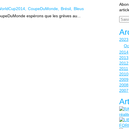
Abonn
orldCup2014
CoupeDuMonde
Brésil
Bleus
artic
upeDuMonde espérons que les grèves au...
Email
Ar
2023
Oc
2014
2013
2012
2011
2010
2009
2008
2007
Ar