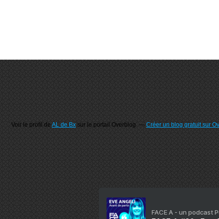
Voir le profil de
AL de Bx
sur le portail Overblog
Créer un blog gratuit sur O
FACE A - un podcast 