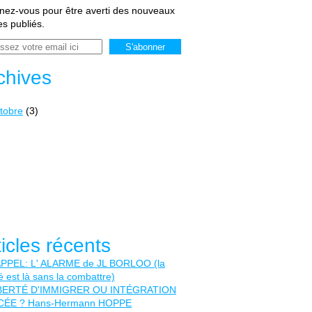
ez-vous pour être averti des nouveaux
les publiés.
chives
tobre
(3)
ticles récents