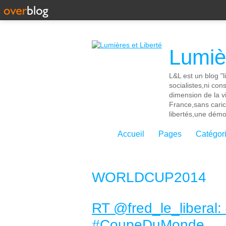
Lumièr
L&L est un blog "l
socialistes,ni con
dimension de la vi
France,sans cari
libertés,une démoc
Accueil
Pages
Catégor
WORLDCUP2014
RT @fred_le_liberal
#CoupeDuMonde...