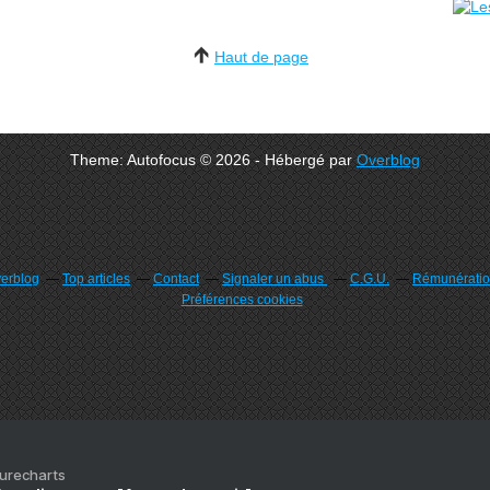
Haut de page
Theme: Autofocus © 2026 - Hébergé par
Overblog
verblog
Top articles
Contact
Signaler un abus
C.G.U.
Rémunération
Préférences cookies
Purecharts