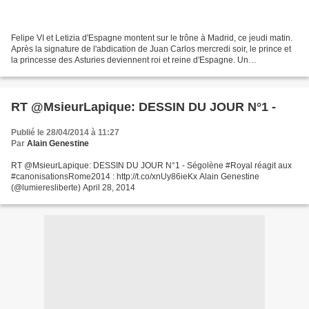
Felipe VI et Letizia d'Espagne montent sur le trône à Madrid, ce jeudi matin.
Après la signature de l'abdication de Juan Carlos mercredi soir, le prince et
la princesse des Asturies deviennent roi et reine d'Espagne. Un
couronnement même s'il se fait...
RT @MsieurLapique: DESSIN DU JOUR N°1 -
Publié le 28/04/2014 à 11:27
Par
Alain Genestine
RT @MsieurLapique: DESSIN DU JOUR N°1 - Ségolène #Royal réagit aux
#canonisationsRome2014 : http://t.co/xnUy86ieKx Alain Genestine
(@lumieresliberte) April 28, 2014