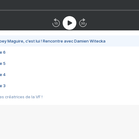
bey Maguire, c'est lui ! Rencontre avec Damien Witecka
e 6
e 5
e 4
e 3
s créatrices de la VF !
e 2
e 1
e Mektoub My Love arrive enfin ! Rencontre avec Shaïn Boumedine et Sal