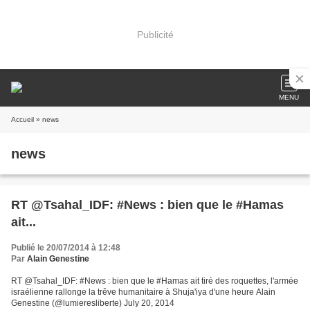
Publicité
MENU
Accueil
» news
news
RT @Tsahal_IDF: #News : bien que le #Hamas
ait...
Publié le 20/07/2014 à 12:48
Par
Alain Genestine
RT @Tsahal_IDF: #News : bien que le #Hamas ait tiré des roquettes, l'armée
israélienne rallonge la trêve humanitaire à Shuja'iya d'une heure Alain
Genestine (@lumieresliberte) July 20, 2014