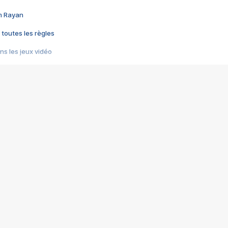
im Rayan
 toutes les règles
s les jeux vidéo
us choquant de Rockstar ? - Le scandale BULLY
e plus moche de Steam
du RÊVE tourne au CAUCHEMAR
pendant 8 heures
it… à tort
umiliés par un jeu vidéo
ire - Final Fantasy 8
ti un empire - Age of Empires
story DOFUS