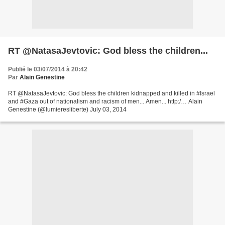
RT @NatasaJevtovic: God bless the children...
Publié le 03/07/2014 à 20:42
Par
Alain Genestine
RT @NatasaJevtovic: God bless the children kidnapped and killed in #Israel
and #Gaza out of nationalism and racism of men... Amen... http:/… Alain
Genestine (@lumieresliberte) July 03, 2014