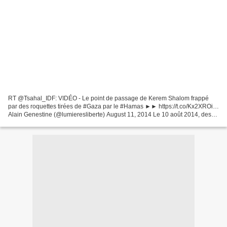
RT @Tsahal_IDF: VIDÉO - Le point de passage de Kerem Shalom frappé
par des roquettes tirées de #Gaza par le #Hamas ►► https://t.co/Kx2XROi…
Alain Genestine (@lumieresliberte) August 11, 2014 Le 10 août 2014, des
roquettes tirées depuis la bande de Gaza...