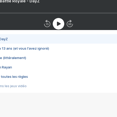
 Battle Royale - DayZ
 DayZ
 a 13 ans (et vous l'avez ignoré)
e (littéralement)
im Rayan
 toutes les règles
s les jeux vidéo
us choquant de Rockstar ? - Le scandale BULLY
e plus moche de Steam
du RÊVE tourne au CAUCHEMAR