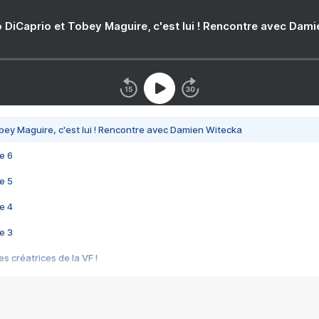
 DiCaprio et Tobey Maguire, c'est lui ! Rencontre avec Dam
bey Maguire, c'est lui ! Rencontre avec Damien Witecka
e 6
e 5
e 4
e 3
s créatrices de la VF !
e 2
e 1