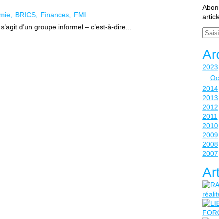
Abonn
mie
BRICS
Finances
FMI
artic
s’agit d’un groupe informel – c’est-à-dire...
Email
Ar
2023
Oc
2014
2013
2012
2011
2010
2009
2008
2007
Ar