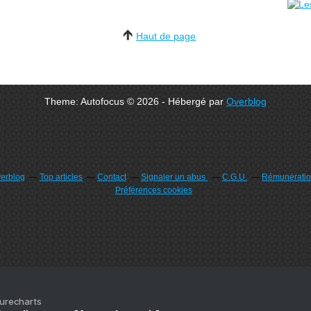
Haut de page
Theme: Autofocus © 2026 - Hébergé par
Overblog
verblog
Top articles
Contact
Signaler un abus
C.G.U.
Rémunération
Préférences cookies
Purecharts