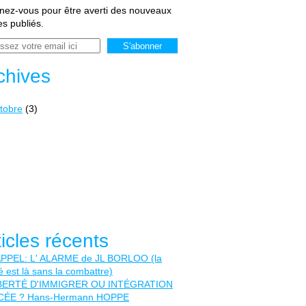
ez-vous pour être averti des nouveaux
les publiés.
chives
tobre
(3)
ticles récents