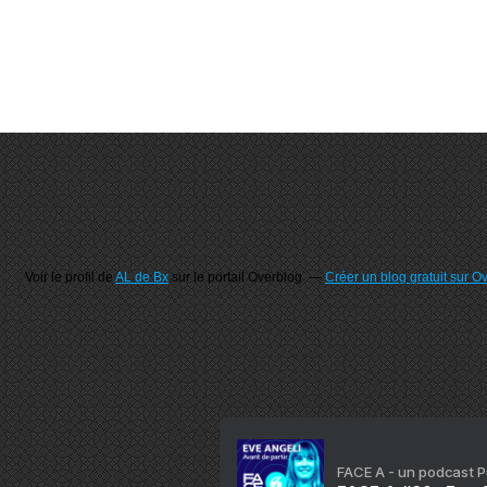
Voir le profil de
AL de Bx
sur le portail Overblog
Créer un blog gratuit sur O
FACE A - un podcast 