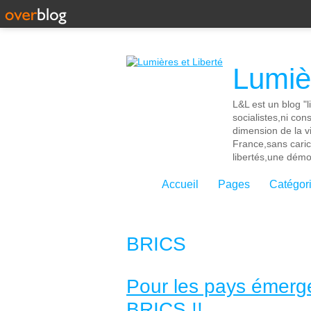
Lumièr
L&L est un blog "l
socialistes,ni con
dimension de la vi
France,sans cari
libertés,une démoc
Accueil
Pages
Catégor
BRICS
Pour les pays émerg
BRICS !!