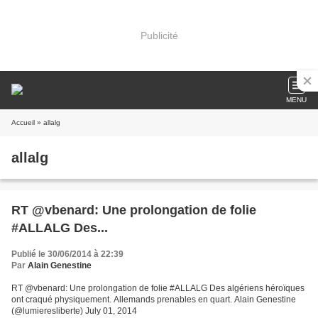
Publicité
MENU
Accueil
» allalg
allalg
RT @vbenard: Une prolongation de folie
#ALLALG Des...
Publié le 30/06/2014 à 22:39
Par
Alain Genestine
RT @vbenard: Une prolongation de folie #ALLALG Des algériens héroïques
ont craqué physiquement. Allemands prenables en quart. Alain Genestine
(@lumieresliberte) July 01, 2014