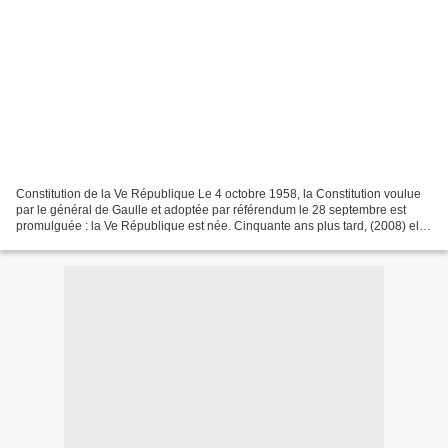
Constitution de la Ve République Le 4 octobre 1958, la Constitution voulue
par le général de Gaulle et adoptée par référendum le 28 septembre est
promulguée : la Ve République est née. Cinquante ans plus tard, (2008) elle
a fait la preuve de sa faculté...