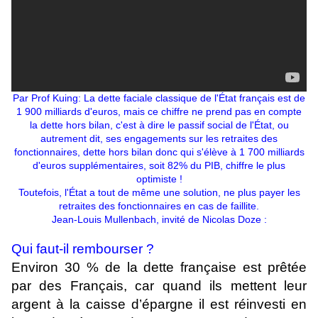
Par Prof Kuing: La dette faciale classique de l'État français est de
1 900 milliards d'euros, mais ce chiffre ne prend pas en compte
la dette hors bilan, c'est à dire le passif social de l'État, ou
autrement dit, ses engagements sur les retraites des
fonctionnaires, dette hors bilan donc qui s'élève à 1 700 milliards
d'euros supplémentaires, soit 82% du PIB, chiffre le plus
optimiste !
Toutefois, l'État a tout de même une solution, ne plus payer les
retraites des fonctionnaires en cas de faillite.
Jean-Louis Mullenbach, invité de Nicolas Doze :
Qui faut-il rembourser ?
Environ 30 % de la dette française est prêtée
par des Français, car quand ils mettent leur
argent à la caisse d’épargne il est réinvesti en