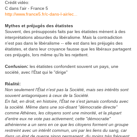
Crédit vidéo:
C dans l'air - France 5
http://www.france5.fr/c-dans-l-air/ec...
Mythes et préjugés des étatistes
Souvent, des présupposés faits par les étatistes mènent à des
interprétations absurdes du libéralisme. Mais la contradiction
n'est pas dans le libéralisme -- elle est dans les préjugés des
étatistes, et dans leur croyance fausse que les libéraux partagent
ces préjugés, lors même qu'ils les rejettent.
Confusion:
les étatistes confondent souvent un pays, une
société, avec l'État qui le "dirige"
Réalité:
Non seulement l'État n'est pas la Société, mais ses intérêts sont
souvent antagoniques à ceux de la Société.
En fait, en droit, en histoire, l'État ne s'est jamais confondu avec
la société. Même dans une soi-disant "démocratie directe"
comme Athènes, les citoyens sont une minorité, et la plupart
d'entre eux ne vote pas activement; cette "démocratie"
athénienne a un sens en ce que les citoyens forment un groupe
restreint avec un intérêt commun, uni par les liens du sang, car
dans un état de guerre sinon permanent, du moins très fréquent,