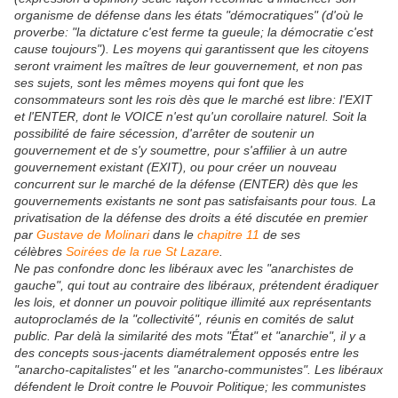
organisme de défense dans les états "démocratiques" (d'où le
proverbe: "la dictature c'est ferme ta gueule; la démocratie c'est
cause toujours"). Les moyens qui garantissent que les citoyens
seront vraiment les maîtres de leur gouvernement, et non pas
ses sujets, sont les mêmes moyens qui font que les
consommateurs sont les rois dès que le marché est libre: l'EXIT
et l'ENTER, dont le VOICE n'est qu'un corollaire naturel. Soit la
possibilité de faire sécession, d'arrêter de soutenir un
gouvernement et de s'y soumettre, pour s'affilier à un autre
gouvernement existant (EXIT), ou pour créer un nouveau
concurrent sur le marché de la défense (ENTER) dès que les
gouvernements existants ne sont pas satisfaisants pour tous. La
privatisation de la défense des droits a été discutée en premier
par
Gustave de Molinari
dans le
chapitre 11
de ses
célèbres
Soirées de la rue St Lazare
.
Ne pas confondre donc les libéraux avec les "anarchistes de
gauche", qui tout au contraire des libéraux, prétendent éradiquer
les lois, et donner un pouvoir politique illimité aux représentants
autoproclamés de la "collectivité", réunis en comités de salut
public. Par delà la similarité des mots "État" et "anarchie", il y a
des concepts sous-jacents diamétralement opposés entre les
"anarcho-capitalistes" et les "anarcho-communistes". Les libéraux
défendent le Droit contre le Pouvoir Politique; les communistes