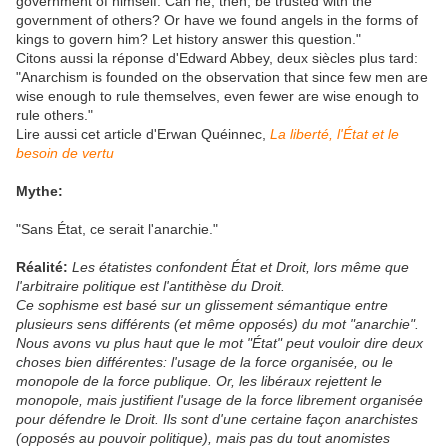
government of himself. Can he, then, be trusted with the
government of others? Or have we found angels in the forms of
kings to govern him? Let history answer this question."
Citons aussi la réponse d'Edward Abbey, deux siècles plus tard:
"Anarchism is founded on the observation that since few men are
wise enough to rule themselves, even fewer are wise enough to
rule others."
Lire aussi cet article d'Erwan Quéinnec,
La liberté, l'État et le
besoin de vertu
Mythe:
"Sans État, ce serait l'anarchie."
Réalité:
Les étatistes confondent État et Droit, lors même que
l'arbitraire politique est l'antithèse du Droit.
Ce sophisme est basé sur un glissement sémantique entre
plusieurs sens différents (et même opposés) du mot "anarchie".
Nous avons vu plus haut que le mot "État" peut vouloir dire deux
choses bien différentes: l'usage de la force organisée, ou le
monopole de la force publique. Or, les libéraux rejettent le
monopole, mais justifient l'usage de la force librement organisée
pour défendre le Droit. Ils sont d'une certaine façon anarchistes
(opposés au pouvoir politique), mais pas du tout anomistes