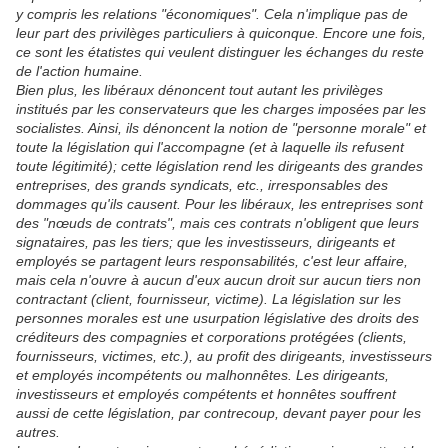
y compris les relations "économiques". Cela n'implique pas de
leur part des privilèges particuliers à quiconque. Encore une fois,
ce sont les étatistes qui veulent distinguer les échanges du reste
de l'action humaine.
Bien plus, les libéraux dénoncent tout autant les privilèges
institués par les conservateurs que les charges imposées par les
socialistes. Ainsi, ils dénoncent la notion de "personne morale" et
toute la législation qui l'accompagne (et à laquelle ils refusent
toute légitimité); cette législation rend les dirigeants des grandes
entreprises, des grands syndicats, etc., irresponsables des
dommages qu'ils causent. Pour les libéraux, les entreprises sont
des "nœuds de contrats", mais ces contrats n'obligent que leurs
signataires, pas les tiers; que les investisseurs, dirigeants et
employés se partagent leurs responsabilités, c'est leur affaire,
mais cela n'ouvre à aucun d'eux aucun droit sur aucun tiers non
contractant (client, fournisseur, victime). La législation sur les
personnes morales est une usurpation législative des droits des
créditeurs des compagnies et corporations protégées (clients,
fournisseurs, victimes, etc.), au profit des dirigeants, investisseurs
et employés incompétents ou malhonnêtes. Les dirigeants,
investisseurs et employés compétents et honnêtes souffrent
aussi de cette législation, par contrecoup, devant payer pour les
autres.