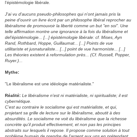
l'épistémologie libérale.
J'ai vu d'aucuns pseudo-philosophes qui n'ont jamais pris la
peine d'ouvrir un livre écrit par un philosophe libéral reprocher au
libéralisme de promouvoir la liberté comme un but "en soi". Une
telle affirmation montre une ignorance à la fois du libéralisme et
del'épistémologie... [...] épistémologie libérale: cf. Mises, Ayn
Rand, Rothbard, Hoppe, Guillaumat... [...] Points de vue
utilitariste et jusnaturaliste... [...] point de vue harmoniste... [...]
Les théories existent à reformulation près... (Cf. Russell, Popper,
Ruyer.)...
Mythe:
"Le libéralisme est une idéologie matérialiste."
Réalité:
Le libéralisme n'est ni matérialiste, ni spiritualiste; il est
cybernétique.
C'est au contraire le socialisme qui est matérialiste, et qui,
projetant sa grille de lecture sur le libéralisme, aboutit à des
absurdités. Le socialisme ne voit du libéralisme que la richesse
concrète qu'il produit effectivement, et non pas les principes
abstraits sur lesquels il repose. Il propose comme solution à tout
problème humain de prendre de l'argent aux uns en prétendant