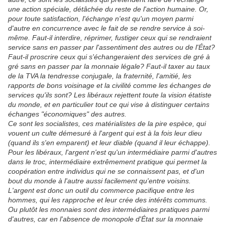
une action spéciale, détâchée du reste de l'action humaine. Or,
pour toute satisfaction, l'échange n'est qu'un moyen parmi
d'autre en concurrence avec le fait de se rendre service à soi-
même. Faut-il interdire, réprimer, fustiger ceux qui se rendraient
service sans en passer par l'assentiment des autres ou de l'État?
Faut-il proscrire ceux qui s'échangeraient des services de gré à
gré sans en passer par la monnaie légale? Faut-il taxer au taux
de la TVA la tendresse conjugale, la fraternité, l'amitié, les
rapports de bons voisinage et la civilité comme les échanges de
services qu'ils sont? Les libéraux rejettent toute la vision étatiste
du monde, et en particulier tout ce qui vise à distinguer certains
échanges "économiques" des autres.
Ce sont les socialistes, ces matérialistes de la pire espèce, qui
vouent un culte démesuré à l'argent qui est à la fois leur dieu
(quand ils s'en emparent) et leur diable (quand il leur échappe).
Pour les libéraux, l'argent n'est qu'un intermédiaire parmi d'autres
dans le troc, intermédiaire extrêmement pratique qui permet la
coopération entre individus qui ne se connaissent pas, et d'un
bout du monde à l'autre aussi facilement qu'entre voisins.
L'argent est donc un outil du commerce pacifique entre les
hommes, qui les rapproche et leur crée des intérêts communs.
Ou plutôt les monnaies sont des intermédiaires pratiques parmi
d'autres, car en l'absence de monopole d'État sur la monnaie