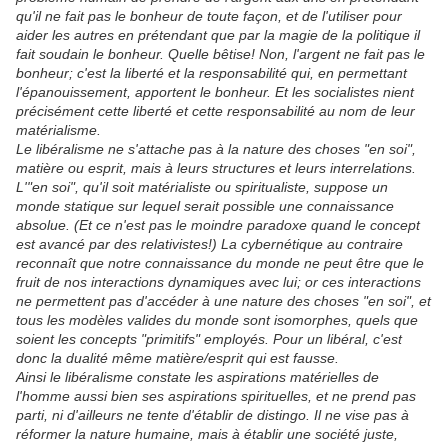
qu'il ne fait pas le bonheur de toute façon, et de l'utiliser pour
aider les autres en prétendant que par la magie de la politique il
fait soudain le bonheur. Quelle bêtise! Non, l'argent ne fait pas le
bonheur; c'est la liberté et la responsabilité qui, en permettant
l'épanouissement, apportent le bonheur. Et les socialistes nient
précisément cette liberté et cette responsabilité au nom de leur
matérialisme.
Le libéralisme ne s'attache pas à la nature des choses "en soi",
matière ou esprit, mais à leurs structures et leurs interrelations.
L'"en soi", qu'il soit matérialiste ou spiritualiste, suppose un
monde statique sur lequel serait possible une connaissance
absolue. (Et ce n'est pas le moindre paradoxe quand le concept
est avancé par des relativistes!) La cybernétique au contraire
reconnaît que notre connaissance du monde ne peut être que le
fruit de nos interactions dynamiques avec lui; or ces interactions
ne permettent pas d'accéder à une nature des choses "en soi", et
tous les modèles valides du monde sont isomorphes, quels que
soient les concepts "primitifs" employés. Pour un libéral, c'est
donc la dualité même matière/esprit qui est fausse.
Ainsi le libéralisme constate les aspirations matérielles de
l'homme aussi bien ses aspirations spirituelles, et ne prend pas
parti, ni d'ailleurs ne tente d'établir de distingo. Il ne vise pas à
réformer la nature humaine, mais à établir une société juste,