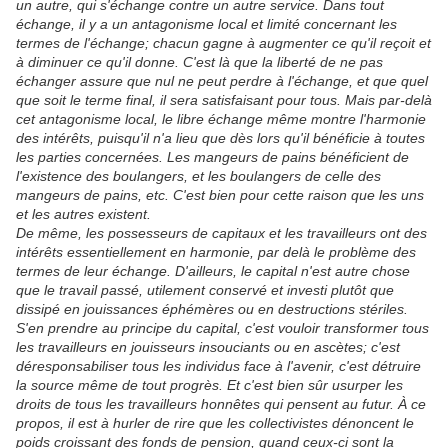
un autre, qui s'échange contre un autre service. Dans tout
échange, il y a un antagonisme local et limité concernant les
termes de l'échange; chacun gagne à augmenter ce qu'il reçoit et
à diminuer ce qu'il donne. C'est là que la liberté de ne pas
échanger assure que nul ne peut perdre à l'échange, et que quel
que soit le terme final, il sera satisfaisant pour tous. Mais par-delà
cet antagonisme local, le libre échange même montre l'harmonie
des intérêts, puisqu'il n'a lieu que dès lors qu'il bénéficie à toutes
les parties concernées. Les mangeurs de pains bénéficient de
l'existence des boulangers, et les boulangers de celle des
mangeurs de pains, etc. C'est bien pour cette raison que les uns
et les autres existent.
De même, les possesseurs de capitaux et les travailleurs ont des
intérêts essentiellement en harmonie, par delà le problème des
termes de leur échange. D'ailleurs, le capital n'est autre chose
que le travail passé, utilement conservé et investi plutôt que
dissipé en jouissances éphémères ou en destructions stériles.
S'en prendre au principe du capital, c'est vouloir transformer tous
les travailleurs en jouisseurs insouciants ou en ascètes; c'est
déresponsabiliser tous les individus face à l'avenir, c'est détruire
la source même de tout progrès. Et c'est bien sûr usurper les
droits de tous les travailleurs honnêtes qui pensent au futur. À ce
propos, il est à hurler de rire que les collectivistes dénoncent le
poids croissant des fonds de pension, quand ceux-ci sont la