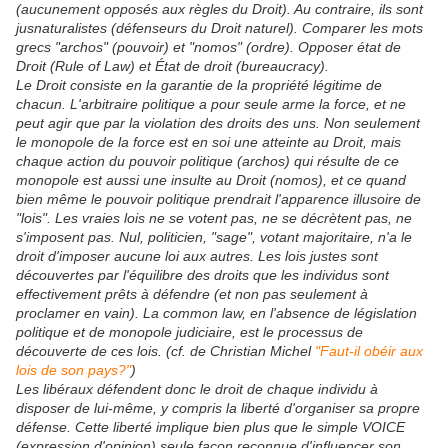
(aucunement opposés aux règles du Droit). Au contraire, ils sont
jusnaturalistes (défenseurs du Droit naturel). Comparer les mots
grecs "archos" (pouvoir) et "nomos" (ordre). Opposer état de
Droit (Rule of Law) et État de droit (bureaucracy).
Le Droit consiste en la garantie de la propriété légitime de
chacun. L'arbitraire politique a pour seule arme la force, et ne
peut agir que par la violation des droits des uns. Non seulement
le monopole de la force est en soi une atteinte au Droit, mais
chaque action du pouvoir politique (archos) qui résulte de ce
monopole est aussi une insulte au Droit (nomos), et ce quand
bien même le pouvoir politique prendrait l'apparence illusoire de
"lois". Les vraies lois ne se votent pas, ne se décrètent pas, ne
s'imposent pas. Nul, politicien, "sage", votant majoritaire, n'a le
droit d'imposer aucune loi aux autres. Les lois justes sont
découvertes par l'équilibre des droits que les individus sont
effectivement prêts à défendre (et non pas seulement à
proclamer en vain). La common law, en l'absence de législation
politique et de monopole judiciaire, est le processus de
découverte de ces lois. (cf. de Christian Michel
"Faut-il obéir aux
lois de son pays?"
)
Les libéraux défendent donc le droit de chaque individu à
disposer de lui-même, y compris la liberté d'organiser sa propre
défense. Cette liberté implique bien plus que le simple VOICE
(expression d'opinion) seule façon reconnue d'influencer son