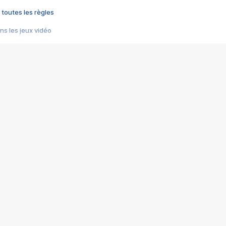
 toutes les règles
s les jeux vidéo
us choquant de Rockstar ? - Le scandale BULLY
e plus moche de Steam
du RÊVE tourne au CAUCHEMAR
pendant 8 heures
it… à tort
umiliés par un jeu vidéo
ire - Final Fantasy 8
ti un empire - Age of Empires
story DOFUS
tard, il crée l'un des pires jeux de tous les temps, MindsEye.