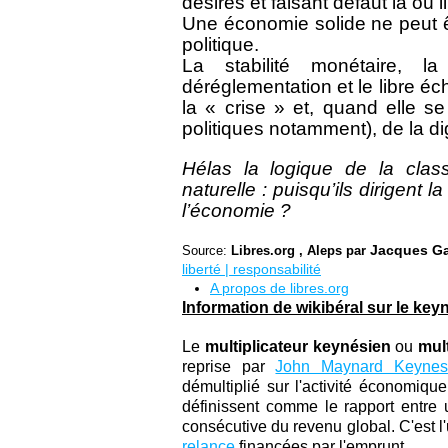
désirés et faisant défaut là où 
Une économie solide ne peut ê
politique.
La stabilité monétaire, l
déréglementation et le libre é
la « crise » et, quand elle s
politiques notamment), de la 
Hélas la logique de la class
naturelle : puisqu’ils dirigent l
l’économie ?
Jacques Ga
Source:
Libres.org , Aleps par
liberté | responsabilité
A propos de libres.org
Information de wikibéral sur le ke
Le
multiplicateur keynésien
ou
mul
reprise par
John Maynard Keynes
démultiplié sur l'activité économiqu
définissent comme le rapport entre
consécutive du revenu global. C'est
relance
financées par l'emprunt.