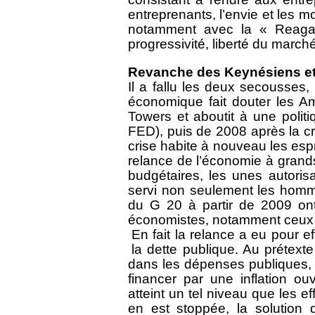
entreprenants, l’envie et les m
notamment avec la « Reagan
progressivité, liberté du marché
Revanche des Keynésiens et r
Il a fallu les deux secousses
économique fait douter les Am
Towers et aboutit à une politi
FED), puis de 2008 après la cr
crise habite à nouveau les espr
relance de l’économie à grands
budgétaires, les unes autorisa
servi non seulement les homme
du G 20 à partir de 2009 ont 
économistes, notamment ceux
En fait la relance a eu pour e
la dette publique. Au prétex
dans les dépenses publiques, r
financer par une inflation o
atteint un tel niveau que les ef
en est stoppée, la solution d