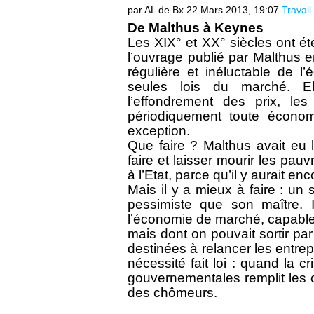
par AL de Bx
22 Mars 2013, 19:07
Travai
De Malthus à Keynes
Les XIX° et XX° siècles ont été
l’ouvrage publié par Malthus e
régulière et inéluctable de l’
seules lois du marché. El
l’effondrement des prix, les 
périodiquement toute économi
exception.
Que faire ? Malthus avait eu l
faire et laisser mourir les pau
à l’Etat, parce qu’il y aurait e
Mais il y a mieux à faire : un
pessimiste que son maître. 
l’économie de marché, capable 
mais dont on pouvait sortir pa
destinées à relancer les entrepr
nécessité fait loi : quand la 
gouvernementales remplit les
des chômeurs.