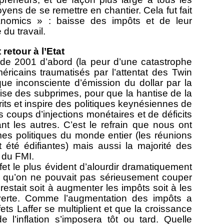
oyens de se remettre en chantier. Cela fut fait
omics » : baisse des impôts et de leur
 du travail.
etour à l’Etat
, de 2001 d’abord (la peur d’une catastrophe
éricains traumatisés par l’attentat des Twin
que inconsciente d’émission du dollar par la
ise des subprimes, pour que la hantise de la
its et inspire des politiques keynésiennes de
 coups d’injections monétaires et de déficits
nt les autres. C’est le refrain que nous ont
s politiques du monde entier (les réunions
été édifiantes) mais aussi la majorité des
 du FMI.
ffet le plus évident d’alourdir dramatiquement
te qu’on ne pouvait pas sérieusement couper
estait soit à augmenter les impôts soit à les
uverte. Comme l’augmentation des impôts a
fets Laffer se multiplient et que la croissance
e l’inflation s’imposera tôt ou tard. Quelle