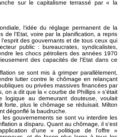
vanche sur le capitalisme terrassé par « la
ndiale, l’idée du réglage permanent de la
 de l’Etat, voire par la planification, a repris
l’esprit des gouvernants et de tous ceux qui
ecteur public : bureaucrates, syndicalistes,
attendre les chocs pétroliers des années 1970
ieusement des capacités de l’Etat dans ce
flation se sont mis à grimper parallèlement,
ndre lutter contre le chômage en relançant
ubliques ou privées massives financées par
, on a dit que la « courbe de Phillips » s’était
ne logique au demeurant douteuse, voulait
ait forte, plus le chômage se réduisait. Milton
nt dégonflé la baudruche.
, les gouvernements se sont vu interdire les
nflation a disparu. Quant au chômage, il s’est
application d’une « politique de l’offre »
preneurs, et de façon plus large à tous les