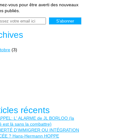
ez-vous pour être averti des nouveaux
les publiés.
chives
tobre
(3)
ticles récents