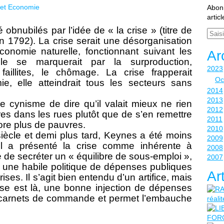
l et Economie
Abonn
artic
 obnubilés par l’idée de « la crise » (titre de
Email
n 1792). La crise serait une désorganisation
économie naturelle, fonctionnant suivant les
Ar
le se marquerait par la surproduction,
2023
faillites, le chômage. La crise frapperait
Oc
e, elle atteindrait tous les secteurs sans
2014
2013
e cynisme de dire qu’il valait mieux ne rien
2012
vres dans les rues plutôt que de s’en remettre
2011
ncore plus de pauvres.
2010
 siècle et demi plus tard, Keynes a été moins
2009
Il a présenté la crise comme inhérente à
2008
de secréter un « équilibre de sous-emploi »,
2007
r une habile politique de dépenses publiques
Ar
ises. Il s’agit bien entendu d’un artifice, mais
crise est là, une bonne injection de dépenses
 carnets de commande et permet l’embauche