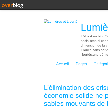
Lumièr
L&L est un blog "l
socialistes,ni con
dimension de la vi
France,sans cari
libertés,une démoc
Accueil
Pages
Catégor
L’élimination des cr
économie solide ne pe
sables mouvants de la