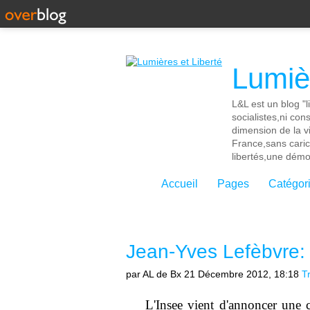
Lumièr
L&L est un blog "l
socialistes,ni con
dimension de la vi
France,sans cari
libertés,une démoc
Accueil
Pages
Catégor
Jean-Yves Lefèbvre: 
par AL de Bx
21 Décembre 2012, 18:18
T
L'Insee vient d'annoncer une 