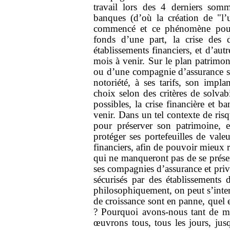
travail lors des 4 derniers somme
banques (d’où la création de "l’u
commencé et ce phénomène pourr
fonds d’une part, la crise des 
établissements financiers, et d’aut
mois à venir. Sur le plan patrimo
ou d’une compagnie d’assurance s’ap
notoriété, à ses tarifs, son impl
choix selon des critères de solvabi
possibles, la crise financière et b
venir. Dans un tel contexte de risq
pour préserver son patrimoine, e
protéger ses portefeuilles de valeu
financiers, afin de pouvoir mieux re
qui ne manqueront pas de se présen
ses compagnies d’assurance et privi
sécurisés par des établissements
philosophiquement, on peut s’interr
de croissance sont en panne, quel e
? Pourquoi avons-nous tant de mal
œuvrons tous, tous les jours, jus