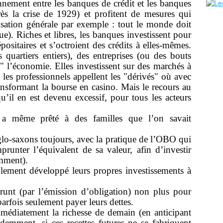
nement entre les banques de crédit et les banques
ès la crise de 1929) et profitent de mesures qui
isation générale par exemple : tout le monde doit
e). Riches et libres, les banques investissent pour
ositaires et s’octroient des crédits à elles-mêmes.
 quartiers entiers), des entreprises (ou des bouts
t" l’économie. Elles investissent sur des marchés à
es professionnels appellent les "dérivés" où avec
ransformant la bourse en casino. Mais le recours au
é qu’il en est devenu excessif, pour tous les acteurs
même prêté à des familles que l’on savait
nglo-saxons toujours, avec la pratique de l’OBO qui
prunter l’équivalent de sa valeur, afin d’investir
mment).
ement développé leurs propres investissements à
prunt (par l’émission d’obligation) non plus pour
arfois seulement payer leurs dettes.
immédiatement la richesse de demain (en anticipant
idemment, si ces recettes futures ne se fabriquent