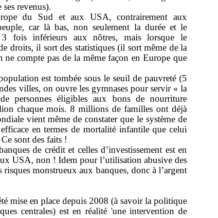
ses revenus).
urope du Sud et aux USA, contrairement aux
euple, car là bas, non seulement la durée et le
3 fois inférieurs aux nôtres, mais lorsque le
droits, il sort des statistiques (il sort même de la
 on ne compte pas de la même façon en Europe que
pulation est tombée sous le seuil de pauvreté (5
ndes villes, on ouvre les gymnases pour servir « la
e personnes éligibles aux bons de nourriture
on chaque mois. 8 millions de familles ont déjà
iale vient même de constater que le système de
efficace en termes de mortalité infantile que celui
 Ce sont des faits !
banques de crédit et celles d’investissement est en
 Aux USA, non ! Idem pour l’utilisation abusive des
des risques monstrueux aux banques, donc à l’argent
́té mise en place depuis 2008 (à savoir la politique
s centrales) est en réalité 'une intervention de