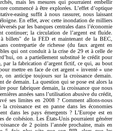
rchés, mais les mesures qui pourraient embellir
re commencé à être explorées. L’effet d’optique
ative-easing suffit à nous rassurer, nous laissant
éloigne. En effet, avec cette inondation de milliers
éversés par les banques centrales dans l’économie
nt continuer; la circulation de l’argent est fluide.
 à billets" de la FED et maintenant de la BEC,
 sans contrepartie de richesse (du faux argent en
es qui ont conduit à la crise de 29 et à celle de
’hui, on a partiellement substitué le crédit pour
, par la fabrication d’argent fictif, ce qui, au bout
pour mettre en face de cet argent « inventé » une
te, on anticipe toujours sur la croissance demain.
ent de demain. La question qui se pose est alors la
ire pour fabriquer demain, la croissance que nous
rnières années sans l’utilisation abusive du crédit,
ouvé ses limites en 2008 ? Comment allons-nous
e la croissance est en panne dans les économies
ement dans les pays émergents ? L’Europe est en
s de cohésion. Les États-Unis pourraient générer
 croissance de 2 points l’année prochaine, mais en
esse 5 fois plus vite que son PIP, alors que les