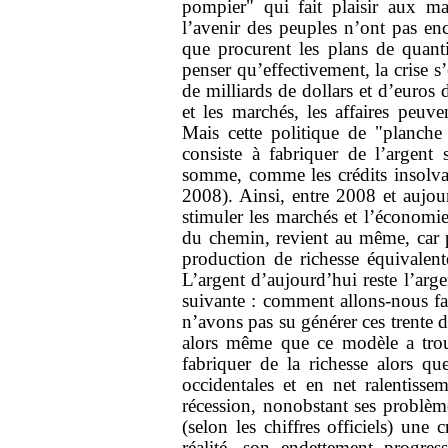
pompier" qui fait plaisir aux ma
l’avenir des peuples n’ont pas enco
que procurent les plans de quantit
penser qu’effectivement, la crise s’
de milliards de dollars et d’euros d
et les marchés, les affaires peuve
Mais cette politique de "planche
consiste à fabriquer de l’argent
somme, comme les crédits insolvabl
2008). Ainsi, entre 2008 et aujourd
stimuler les marchés et l’économie
du chemin, revient au même, car 
production de richesse équivalen
L’argent d’aujourd’hui reste l’arg
suivante : comment allons-nous fa
n’avons pas su générer ces trente de
alors même que ce modèle a tr
fabriquer de la richesse alors qu
occidentales et en net ralentiss
récession, nonobstant ses problème
(selon les chiffres officiels) une
réalité, son endettement progr