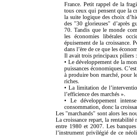
France. Petit rappel de la frag
tous ceux qui pensent que la cri
la suite logique des choix d’hi
des "30 glorieuses" d’après gue
70. Tandis que le monde commun
les économies libérales occi
épuisement de la croissance. P
dans l’ère de ce que les économ
Il avait trois principaux piliers :
• Le développement de la mond
puissances économiques. C’est
à produire bon marché, pour
riches.
• La limitation de l’interventi
l’efficience des marchés ».
• Le développement intense
consommation, donc la croissa
Les "marchands" sont alors les nouv
La croissance repart, la rentabilite
entre 1980 et 2007. Les banques 
l’instrument privilégié de ce néol