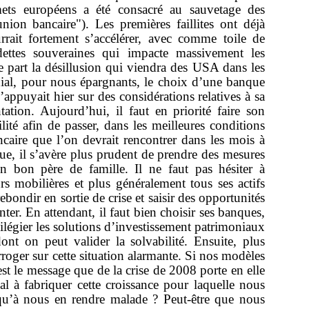
ts européens a été consacré au sauvetage des
nion bancaire"). Les premières faillites ont déjà
ait fortement s’accélérer, avec comme toile de
dettes souveraines qui impacte massivement les
re part la désillusion qui viendra des USA dans les
nial, pour nous épargnants, le choix d’une banque
puyait hier sur des considérations relatives à sa
antation. Aujourd’hui, il faut en priorité faire son
lité afin de passer, dans les meilleures conditions
ancaire que l’on devrait rencontrer dans les mois à
ue, il s’avère plus prudent de prendre des mesures
n bon père de famille. Il ne faut pas hésiter à
rs mobilières et plus généralement tous ses actifs
bondir en sortie de crise et saisir des opportunités
ter. En attendant, il faut bien choisir ses banques,
légier les solutions d’investissement patrimoniaux
 dont on peut valider la solvabilité. Ensuite, plus
oger sur cette situation alarmante. Si nos modèles
st le message que de la crise de 2008 porte en elle
 à fabriquer cette croissance pour laquelle nous
qu’à nous en rendre malade ? Peut-être que nous