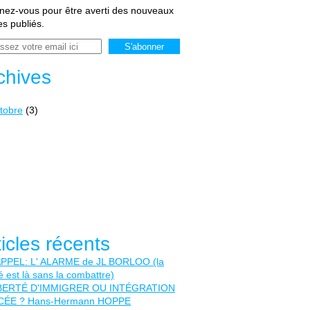
ez-vous pour être averti des nouveaux
les publiés.
chives
tobre
(3)
ticles récents