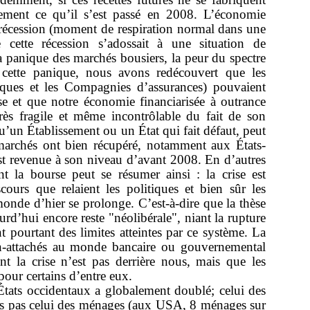
ement ce qu’il s’est passé en 2008. L’économie
́cession (moment de respiration normal dans une
cette récession s’adossait à une situation de
 la panique des marchés bousiers, la peur du spectre
ette panique, nous avons redécouvert que les
anques et les Compagnies d’assurances) pouvaient
se et que notre économie financiarisée à outrance
ès fragile et même incontrôlable du fait de son
qu’un Établissement ou un État qui fait défaut, peut
marchés ont bien récupéré, notamment aux États-
st revenue à son niveau d’avant 2008. En d’autres
nt la bourse peut se résumer ainsi : la crise est
scours que relaient les politiques et bien sûr les
nde d’hier se prolonge. C’est-à-dire que la thèse
d’hui encore reste "néolibérale", niant la rupture
t pourtant des limites atteintes par ce système. La
non-attachés au monde bancaire ou gouvernemental
 la crise n’est pas derrière nous, mais que les
pour certains d’entre eux.
́tats occidentaux a globalement doublé; celui des
ais pas celui des ménages (aux USA, 8 ménages sur