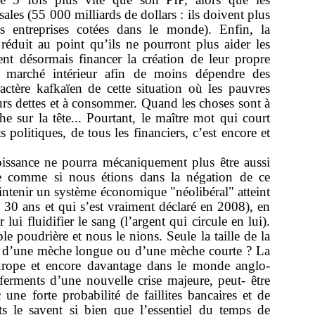
ssales (55 000 milliards de dollars : ils doivent plus
s entreprises cotées dans le monde). Enfin, la
réduit au point qu’ils ne pourront plus aider les
nt désormais financer la création de leur propre
r marché intérieur afin de moins dépendre des
ctère kafkaïen de cette situation où les pauvres
eurs dettes et à consommer. Quand les choses sont à
e sur la tête... Pourtant, le maître mot qui court
 politiques, de tous les financiers, c’est encore et
oissance ne pourra mécaniquement plus être aussi
e comme si nous étions dans la négation de ce
tenir un système économique "néolibéral" atteint
 30 ans et qui s’est vraiment déclaré en 2008), en
 lui fluidifier le sang (l’argent qui circule en lui).
e poudrière et nous le nions. Seule la taille de la
il d’une mèche longue ou d’une mèche courte ? La
Europe et encore davantage dans le monde anglo-
 ferments d’une nouvelle crise majeure, peut- être
une forte probabilité de faillites bancaires et de
ts le savent si bien que l’essentiel du temps de