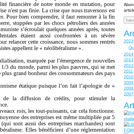
ilité financière de notre monde en mutation, pour
Abonn
se n'est pas finie. La crise que nous traversons est
artic
er. Pour bien comprendre, il faut remonter à la fin
Email
rre, stoppées par les chocs pétroliers des années
iste s’écroulait quelques années après, toutes
Ar
dentales étaient aussi confrontées à un sévère
our relancer cette croissance, nous sommes rentrés
2023
istes appellent le « néolibéralisme ».
Oc
2014
ialisation, marquée par l’émergence de nouvelles
2013
2012
 1/3 du monde, parmi les plus pauvres, qui se met
2011
 le plus grand bonheur des consommateurs des pays
2010
2009
onnisme étatique puisque l’on fait l’apologie de «
2008
2007
 de la diffusion de crédits, pour stimuler la
Ar
nce.
eaux rois, les tout-puissants, car cela fonctionne.
́ moyenne des entreprises est même multipliée par 5
(qui sont aussi des entreprises marchandes) sont
ibéralisme. Elles bénéficient d’une réglementation