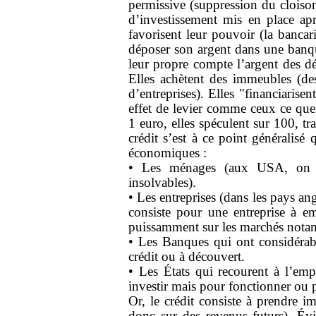
permissive (suppression du cloison
d’investissement mis en place apr
favorisent leur pouvoir (la bancar
déposer son argent dans une banqu
leur propre compte l’argent des dép
Elles achètent des immeubles (des
d’entreprises). Elles "financiarisen
effet de levier comme ceux ce que l
1 euro, elles spéculent sur 100, t
crédit s’est à ce point généralis
économiques :
• Les ménages (aux USA, on a 
insolvables).
• Les entreprises (dans les pays a
consiste pour une entreprise à em
puissamment sur les marchés nota
• Les Banques qui ont considérabl
crédit ou à découvert.
• Les États qui recourent à l’em
investir mais pour fonctionner ou p
Or, le crédit consiste à prendre 
donc sur des revenus futurs). Év