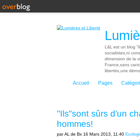
Lumièr
L&L est un blog "l
socialistes,ni con
dimension de la vi
France,sans cari
libertés,une démoc
Accueil
Pages
Catégor
"Ils"sont sûrs d'un c
hommes!
par AL de Bx
16 Mars 2013, 11:40
Ecolog