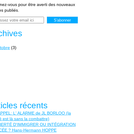
ez-vous pour être averti des nouveaux
les publiés.
chives
tobre
(3)
ticles récents