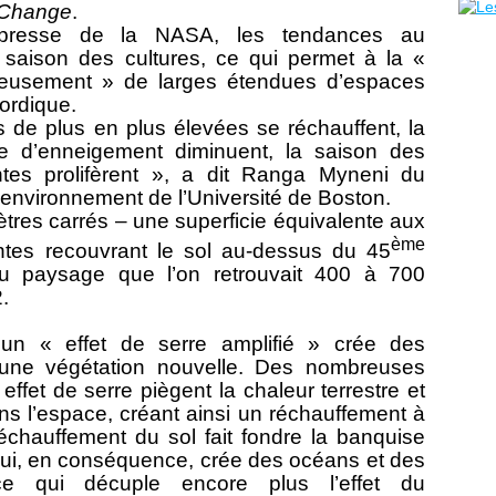
 Change
.
presse de la NASA, les tendances au
 saison des cultures, ce qui permet à la «
ureusement » de larges étendues d’espaces
nordique.
s de plus en plus élevées se réchauffent, la
ée d’enneigement diminuent, la saison des
antes prolifèrent », a dit Ranga Myneni du
l’environnement de l’Université de Boston.
ètres carrés – une superficie équivalente aux
ème
antes recouvrant le sol au-dessus du 45
au paysage que l’on retrouvait 400 à 700
.
n « effet de serre amplifié » crée des
une végétation nouvelle. Des nombreuses
fet de serre piègent la chaleur terrestre et
s l’espace, créant ainsi un réchauffement à
réchauffement du sol fait fondre la banquise
 qui, en conséquence, crée des océans et des
e qui décuple encore plus l’effet du