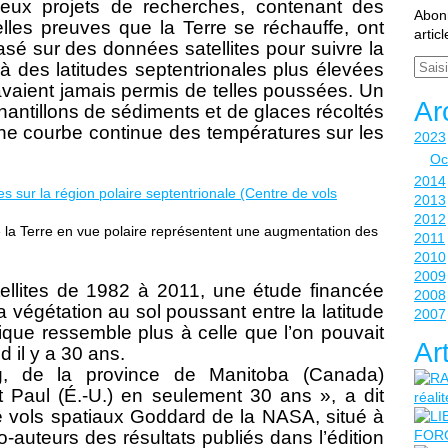
ux projets de recherches, contenant des
Abonn
les preuves que la Terre se réchauffe, ont
artic
asé sur des données satellites pour suivre la
Email
’à des latitudes septentrionales plus élevées
avaient jamais permis de telles poussées. Un
Ar
antillons de sédiments et de glaces récoltés
une courbe continue des températures sur les
2023
Oc
2014
2013
2012
e la Terre en vue polaire représentent une augmentation des
2011
2010
2009
ellites de 1982 à 2011, une étude financée
2008
 végétation au sol poussant entre la latitude
2007
ique ressemble plus à celle que l’on pouvait
Ar
d il y a 30 ans.
, de la province de Manitoba (Canada)
 Paul (É.-U.) en seulement 30 ans », a dit
 vols spatiaux Goddard de la NASA, situé à
-auteurs des résultats publiés dans l’édition