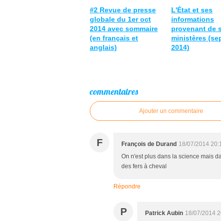
#2 Revue de presse
L'État et ses
globale du 1er oct
informations
2014 avec sommaire
provenant de 
(en français et
ministères (s
anglais)
2014)
commentaires
Ajouter un commentaire
F
François de Durand
18/07/2014 20:
On n'est plus dans la science mais dan
des fers à cheval
Répondre
P
Patrick Aubin
18/07/2014 2