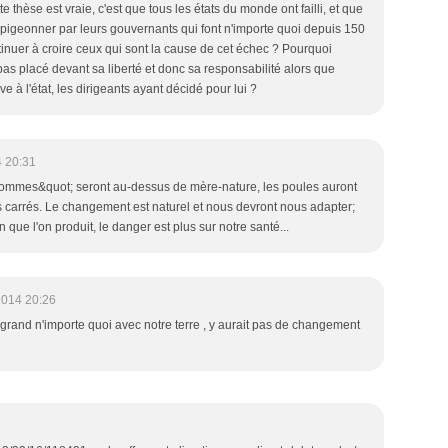
tte thèse est vraie, c'est que tous les états du monde ont failli, et que
t pigeonner par leurs gouvernants qui font n'importe quoi depuis 150
ntinuer à croire ceux qui sont la cause de cet échec ? Pourquoi
 pas placé devant sa liberté et donc sa responsabilité alors que
ve à l'état, les dirigeants ayant décidé pour lui ?
 20:31
;Hommes&quot; seront au-dessus de mère-nature, les poules auront
s carrés. Le changement est naturel et nous devront nous adapter;
n que l'on produit, le danger est plus sur notre santé...
2014 20:26
u grand n'importe quoi avec notre terre , y aurait pas de changement