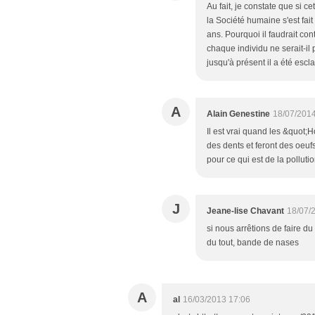
Au fait, je constate que si ce
la Société humaine s'est fai
ans. Pourquoi il faudrait co
chaque individu ne serait-il
jusqu'à présent il a été escla
A
Alain Genestine
18/07/2014
Il est vrai quand les &quot
des dents et feront des oeuf
pour ce qui est de la pollutio
J
Jeane-lise Chavant
18/07/
si nous arrêtions de faire d
du tout, bande de nases
A
al
16/03/2013 17:06