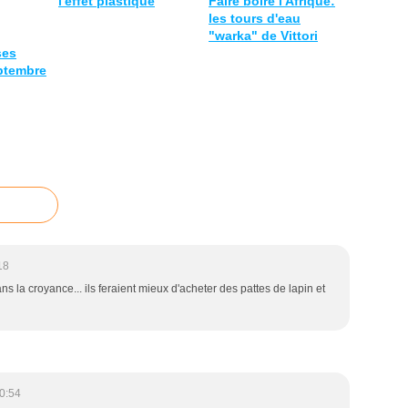
l'effet plastique
Faire boire l'Afrique:
les tours d'eau
"warka" de Vittori
ses
eptembre
18
s la croyance... ils feraient mieux d'acheter des pattes de lapin et
0:54